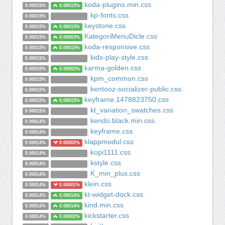
koda-plugins.min.css
0.00015%
0.00015%
kp-fonts.css
0.00015%
keystone.css
0.00015%
0.00015%
KategoriMenuDicle.css
0.00015%
0.00003%
koda-responsive.css
0.00015%
0.00015%
kids-play-style.css
0.00015%
karma-golden.css
0.00015%
0.00002%
kpm_common.css
0.00015%
kentooz-socializer-public.css
0.00015%
keyframe.1478823750.css
0.00015%
0.00015%
kt_variation_swatches.css
0.00015%
kendo.black.min.css
0.00014%
keyframe.css
0.00014%
klappmodul.css
0.00014%
0.00002%
kopi1111.css
0.00014%
kstyle.css
0.00014%
K_min_plus.css
0.00014%
klein.css
0.00014%
0.00001%
kt-widget-dock.css
0.00014%
0.00014%
kind.min.css
0.00014%
0.00014%
kickstarter.css
0.00014%
0.00002%