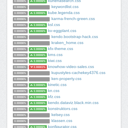
kunenasearch.css
0.00006%
0.00006%
keywordlist.css
0.00006%
kube.legenda.css
0.00006%
0.00006%
karma-french-green.css
0.00006%
ksl.css
0.00006%
0.00006%
kv-eggplant.css
0.00006%
0.00006%
kendo.bootstrap-hack.css
0.00006%
kraken_home.css
0.00006%
kfx-theme.css
0.00006%
0.00006%
kms.css
0.00006%
0.00006%
kiwi.css
0.00006%
0.00006%
knowhow-video-sales.css
0.00006%
0.00001%
kupustyles-cachekey4376.css
0.00006%
ken-property.css
0.00006%
kinetic.css
0.00006%
0.00006%
kn.css
0.00006%
0.00006%
kfz.css
0.00006%
0.00006%
kendo.dataviz.black.min.css
0.00006%
0.00006%
konstruktors.css
0.00006%
0.00006%
kelsey.css
0.00006%
klassen.css
0.00006%
konfigurator.css
0.00006%
0.00006%