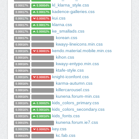
kl_klarna_style.css
0.00017%
0.00004%
kadence-galleries.css
0.00017%
0.00017%
kui.css
0.00017%
0.00007%
klarna.css
0.00017%
0.00017%
ke_smallads.css
0.00017%
0.00002%
korean.css
0.00017%
kwayy-lineicons.min.css
0.00016%
kendo.material.mobile.min.css
0.00016%
0.00001%
kihon.css
0.00016%
kwayy-entypo.min.css
0.00016%
ktafe-style.css
0.00016%
knight-iconfont.css
0.00016%
0.00003%
karma-autumn.css
0.00016%
killercarousel.css
0.00016%
kunena.forum-min.css
0.00016%
kids_colors_primary.css
0.00016%
0.00002%
kids_colors_secondary.css
0.00016%
0.00016%
kids_fonts.css
0.00016%
0.00016%
kunena.forum.ie7.css
0.00015%
key.css
0.00015%
0.00002%
kc.fab.css
0.00015%