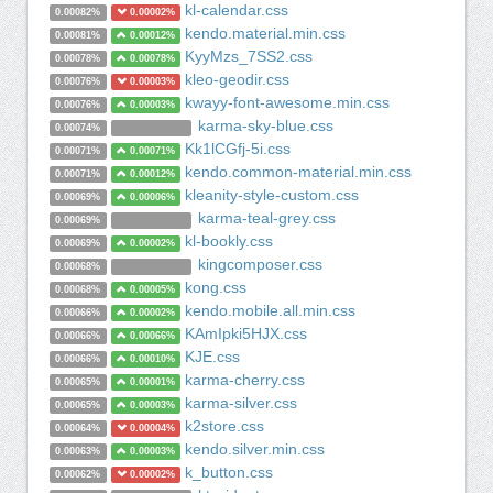
kl-calendar.css
0.00082%
0.00002%
kendo.material.min.css
0.00081%
0.00012%
KyyMzs_7SS2.css
0.00078%
0.00078%
kleo-geodir.css
0.00076%
0.00003%
kwayy-font-awesome.min.css
0.00076%
0.00003%
karma-sky-blue.css
0.00074%
Kk1lCGfj-5i.css
0.00071%
0.00071%
kendo.common-material.min.css
0.00071%
0.00012%
kleanity-style-custom.css
0.00069%
0.00006%
karma-teal-grey.css
0.00069%
kl-bookly.css
0.00069%
0.00002%
kingcomposer.css
0.00068%
kong.css
0.00068%
0.00005%
kendo.mobile.all.min.css
0.00066%
0.00002%
KAmIpki5HJX.css
0.00066%
0.00066%
KJE.css
0.00066%
0.00010%
karma-cherry.css
0.00065%
0.00001%
karma-silver.css
0.00065%
0.00003%
k2store.css
0.00064%
0.00004%
kendo.silver.min.css
0.00063%
0.00003%
k_button.css
0.00062%
0.00002%