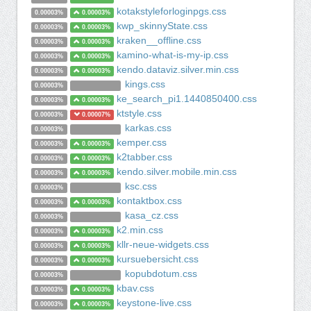
kotakstyleforloginpgs.css
0.00003%
0.00003%
kwp_skinnyState.css
0.00003%
0.00003%
kraken__offline.css
0.00003%
0.00003%
kamino-what-is-my-ip.css
0.00003%
0.00003%
kendo.dataviz.silver.min.css
0.00003%
0.00003%
kings.css
0.00003%
ke_search_pi1.1440850400.css
0.00003%
0.00003%
ktstyle.css
0.00003%
0.00007%
karkas.css
0.00003%
kemper.css
0.00003%
0.00003%
k2tabber.css
0.00003%
0.00003%
kendo.silver.mobile.min.css
0.00003%
0.00003%
ksc.css
0.00003%
kontaktbox.css
0.00003%
0.00003%
kasa_cz.css
0.00003%
k2.min.css
0.00003%
0.00003%
kllr-neue-widgets.css
0.00003%
0.00003%
kursuebersicht.css
0.00003%
0.00003%
kopubdotum.css
0.00003%
kbav.css
0.00003%
0.00003%
keystone-live.css
0.00003%
0.00003%