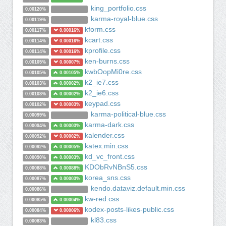
king_portfolio.css
0.00120%
karma-royal-blue.css
0.00119%
kform.css
0.00117%
0.00016%
kcart.css
0.00114%
0.00016%
kprofile.css
0.00114%
0.00016%
ken-burns.css
0.00105%
0.00007%
kwbOopMi0re.css
0.00105%
0.00105%
k2_ie7.css
0.00103%
0.00002%
k2_ie6.css
0.00103%
0.00002%
keypad.css
0.00102%
0.00003%
karma-political-blue.css
0.00099%
karma-dark.css
0.00094%
0.00003%
kalender.css
0.00092%
0.00002%
katex.min.css
0.00092%
0.00005%
kd_vc_front.css
0.00090%
0.00003%
KDObRvNBnS5.css
0.00088%
0.00088%
korea_sns.css
0.00087%
0.00003%
kendo.dataviz.default.min.css
0.00086%
kw-red.css
0.00085%
0.00004%
kodex-posts-likes-public.css
0.00084%
0.00006%
kl83.css
0.00083%