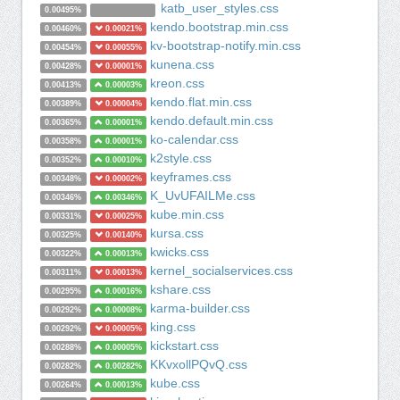
katb_user_styles.css
0.00495%
kendo.bootstrap.min.css
0.00460%
0.00021%
kv-bootstrap-notify.min.css
0.00454%
0.00055%
kunena.css
0.00428%
0.00001%
kreon.css
0.00413%
0.00003%
kendo.flat.min.css
0.00389%
0.00004%
kendo.default.min.css
0.00365%
0.00001%
ko-calendar.css
0.00358%
0.00001%
k2style.css
0.00352%
0.00010%
keyframes.css
0.00348%
0.00002%
K_UvUFAILMe.css
0.00346%
0.00346%
kube.min.css
0.00331%
0.00025%
kursa.css
0.00325%
0.00140%
kwicks.css
0.00322%
0.00013%
kernel_socialservices.css
0.00311%
0.00013%
kshare.css
0.00295%
0.00016%
karma-builder.css
0.00292%
0.00008%
king.css
0.00292%
0.00005%
kickstart.css
0.00288%
0.00005%
KKvxollPQvQ.css
0.00282%
0.00282%
kube.css
0.00264%
0.00013%