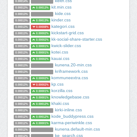
keith.css
0.00014%
kit.min.css
0.00013%
0.00013%
kide.css
0.00013%
kinder.css
0.00013%
0.00013%
kategori.css
0.00013%
0.00008%
kickstart-grid.css
0.00013%
0.00002%
kk-social-share-starter.css
0.00013%
0.00002%
kwick-slider.css
0.00013%
0.00001%
kotei.css
0.00013%
0.00001%
kauai.css
0.00013%
0.00002%
kunena.20-min.css
0.00013%
kriframework.css
0.00013%
kommuneextra.css
0.00013%
0.00002%
kp.css
0.00013%
0.00002%
korzilla.css
0.00013%
0.00001%
knowledgebase.css
0.00012%
0.00001%
khaki.css
0.00012%
0.00012%
kirki-inline.css
0.00012%
kode_buddypress.css
0.00012%
0.00012%
karma-periwinkle.css
0.00012%
0.00001%
kunena.default-min.css
0.00012%
ke_search.css
0.00012%