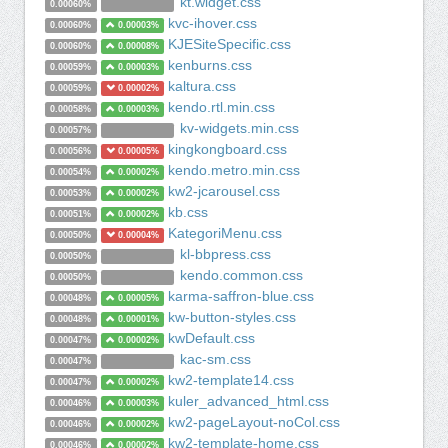
kt.widget.css
0.00060%
kvc-ihover.css
0.00060%
0.00003%
KJESiteSpecific.css
0.00060%
0.00008%
kenburns.css
0.00059%
0.00003%
kaltura.css
0.00059%
0.00002%
kendo.rtl.min.css
0.00058%
0.00003%
kv-widgets.min.css
0.00057%
kingkongboard.css
0.00056%
0.00005%
kendo.metro.min.css
0.00054%
0.00002%
kw2-jcarousel.css
0.00053%
0.00002%
kb.css
0.00051%
0.00002%
KategoriMenu.css
0.00050%
0.00004%
kl-bbpress.css
0.00050%
kendo.common.css
0.00050%
karma-saffron-blue.css
0.00048%
0.00005%
kw-button-styles.css
0.00048%
0.00001%
kwDefault.css
0.00047%
0.00002%
kac-sm.css
0.00047%
kw2-template14.css
0.00047%
0.00002%
kuler_advanced_html.css
0.00046%
0.00003%
kw2-pageLayout-noCol.css
0.00046%
0.00002%
kw2-template-home.css
0.00046%
0.00002%