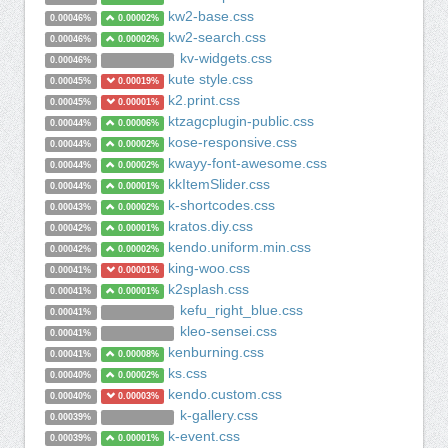
kw2-base.css
0.00046%
0.00002%
kw2-search.css
0.00046%
0.00002%
kv-widgets.css
0.00046%
kute style.css
0.00045%
0.00019%
k2.print.css
0.00045%
0.00001%
ktzagcplugin-public.css
0.00044%
0.00006%
kose-responsive.css
0.00044%
0.00002%
kwayy-font-awesome.css
0.00044%
0.00002%
kkItemSlider.css
0.00044%
0.00001%
k-shortcodes.css
0.00043%
0.00002%
kratos.diy.css
0.00042%
0.00001%
kendo.uniform.min.css
0.00042%
0.00002%
king-woo.css
0.00041%
0.00001%
k2splash.css
0.00041%
0.00001%
kefu_right_blue.css
0.00041%
kleo-sensei.css
0.00041%
kenburning.css
0.00041%
0.00008%
ks.css
0.00040%
0.00002%
kendo.custom.css
0.00040%
0.00003%
k-gallery.css
0.00039%
k-event.css
0.00039%
0.00001%