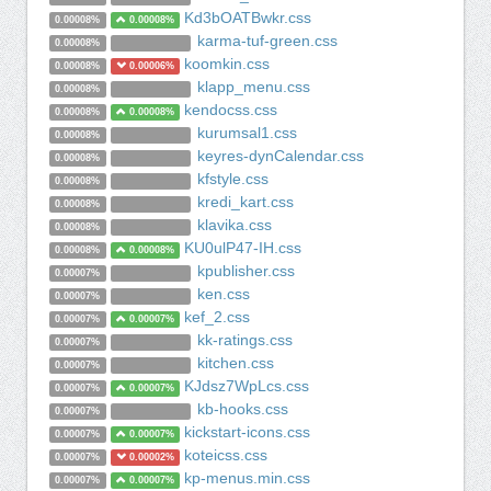
Kd3bOATBwkr.css
0.00008%
0.00008%
karma-tuf-green.css
0.00008%
koomkin.css
0.00008%
0.00006%
klapp_menu.css
0.00008%
kendocss.css
0.00008%
0.00008%
kurumsal1.css
0.00008%
keyres-dynCalendar.css
0.00008%
kfstyle.css
0.00008%
kredi_kart.css
0.00008%
klavika.css
0.00008%
KU0ulP47-IH.css
0.00008%
0.00008%
kpublisher.css
0.00007%
ken.css
0.00007%
kef_2.css
0.00007%
0.00007%
kk-ratings.css
0.00007%
kitchen.css
0.00007%
KJdsz7WpLcs.css
0.00007%
0.00007%
kb-hooks.css
0.00007%
kickstart-icons.css
0.00007%
0.00007%
koteicss.css
0.00007%
0.00002%
kp-menus.min.css
0.00007%
0.00007%