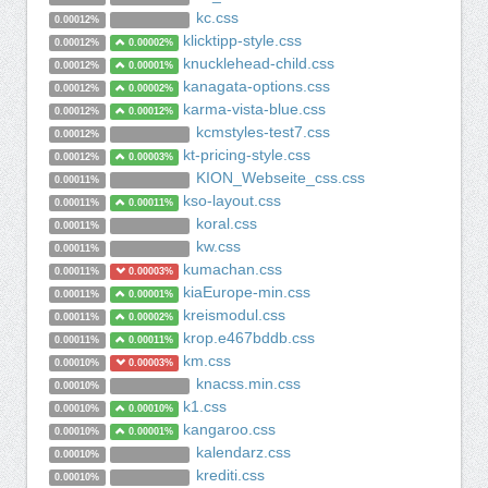
kc.css
0.00012%
klicktipp-style.css
0.00012%
0.00002%
knucklehead-child.css
0.00012%
0.00001%
kanagata-options.css
0.00012%
0.00002%
karma-vista-blue.css
0.00012%
0.00012%
kcmstyles-test7.css
0.00012%
kt-pricing-style.css
0.00012%
0.00003%
KION_Webseite_css.css
0.00011%
kso-layout.css
0.00011%
0.00011%
koral.css
0.00011%
kw.css
0.00011%
kumachan.css
0.00011%
0.00003%
kiaEurope-min.css
0.00011%
0.00001%
kreismodul.css
0.00011%
0.00002%
krop.e467bddb.css
0.00011%
0.00011%
km.css
0.00010%
0.00003%
knacss.min.css
0.00010%
k1.css
0.00010%
0.00010%
kangaroo.css
0.00010%
0.00001%
kalendarz.css
0.00010%
krediti.css
0.00010%