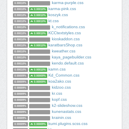
karma-purple.css
0.00010%
karma-pink.css
0.00010%
0.00010%
koszyk.css
0.00010%
0.00010%
kt.css
0.00010%
0.00010%
k_notifications.css
0.00010%
KCCtextstyles.css
0.00010%
0.00010%
kioskaddon.css
0.00010%
karatbarsShop.css
0.00010%
0.00010%
kweather.css
0.00010%
kaya_pagebuilder.css
0.00010%
kendo.default.css
0.00010%
kamn.css
0.00010%
0.00010%
Kd_Common.css
0.00009%
0.00009%
koa2ako.css
0.00009%
0.00009%
kidzoo.css
0.00009%
kr.css
0.00009%
kopf.css
0.00009%
k2-slideshow.css
0.00009%
kunenastats.css
0.00009%
krainin.css
0.00009%
kumi.plugins.scss.css
0.00009%
0.00009%