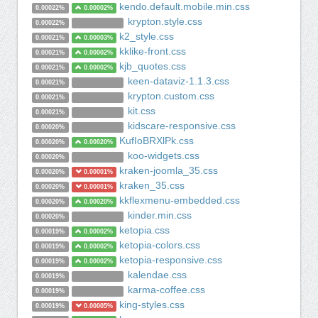
kendo.default.mobile.min.css
0.00022%
0.00002%
krypton.style.css
0.00022%
k2_style.css
0.00021%
0.00003%
kklike-front.css
0.00021%
0.00002%
kjb_quotes.css
0.00021%
0.00002%
keen-dataviz-1.1.3.css
0.00021%
krypton.custom.css
0.00021%
kit.css
0.00021%
kidscare-responsive.css
0.00020%
KufIoBRXlPk.css
0.00020%
0.00020%
koo-widgets.css
0.00020%
kraken-joomla_35.css
0.00020%
0.00001%
kraken_35.css
0.00020%
0.00001%
kkflexmenu-embedded.css
0.00020%
0.00020%
kinder.min.css
0.00020%
ketopia.css
0.00019%
0.00002%
ketopia-colors.css
0.00019%
0.00002%
ketopia-responsive.css
0.00019%
0.00002%
kalendae.css
0.00019%
karma-coffee.css
0.00019%
king-styles.css
0.00019%
0.00005%