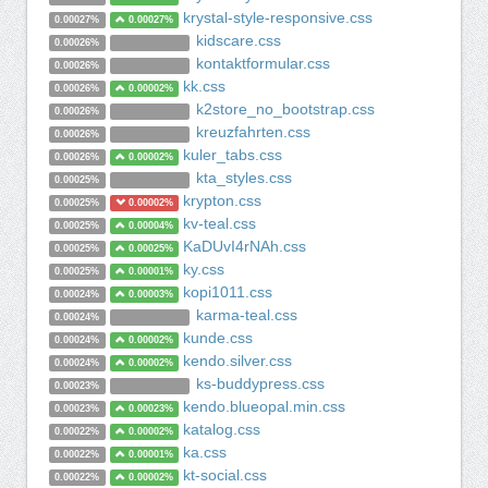
krystal-style-responsive.css
0.00027%
0.00027%
kidscare.css
0.00026%
kontaktformular.css
0.00026%
kk.css
0.00026%
0.00002%
k2store_no_bootstrap.css
0.00026%
kreuzfahrten.css
0.00026%
kuler_tabs.css
0.00026%
0.00002%
kta_styles.css
0.00025%
krypton.css
0.00025%
0.00002%
kv-teal.css
0.00025%
0.00004%
KaDUvI4rNAh.css
0.00025%
0.00025%
ky.css
0.00025%
0.00001%
kopi1011.css
0.00024%
0.00003%
karma-teal.css
0.00024%
kunde.css
0.00024%
0.00002%
kendo.silver.css
0.00024%
0.00002%
ks-buddypress.css
0.00023%
kendo.blueopal.min.css
0.00023%
0.00023%
katalog.css
0.00022%
0.00002%
ka.css
0.00022%
0.00001%
kt-social.css
0.00022%
0.00002%