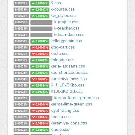
K.css
0.00039%
0.00004%
k-course.css
0.00039%
0.00001%
kw_styles.css
0.00039%
0.00002%
k-project.css
0.00038%
k-teacher.css
0.00038%
k-learndash.css
0.00038%
kelloggs.min.css
0.00038%
0.00002%
king-cart.css
0.00038%
0.00003%
krista.css
0.00036%
0.00003%
kalendar.css
0.00036%
0.00003%
karla-latosans.css
0.00035%
0.00008%
koo-shortcodes.css
0.00034%
0.00003%
kumi.style.scss.css
0.00034%
0.00002%
K_f_LFxTKbo.css
0.00034%
0.00034%
K1JfXfKZr3B.css
0.00033%
0.00033%
karma-forest-green.css
0.00032%
karma-lime-green.css
0.00032%
0.00004%
kiyohrating.css
0.00032%
0.00001%
kooltip.css
0.00032%
0.00004%
keremiya-icons.css
0.00031%
0.00004%
kindle.css
0.00031%
0.00002%