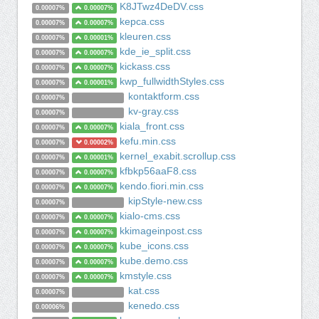
K8JTwz4DeDV.css
0.00007%
0.00007%
kepca.css
0.00007%
0.00007%
kleuren.css
0.00007%
0.00001%
kde_ie_split.css
0.00007%
0.00007%
kickass.css
0.00007%
0.00007%
kwp_fullwidthStyles.css
0.00007%
0.00001%
kontaktform.css
0.00007%
kv-gray.css
0.00007%
kiala_front.css
0.00007%
0.00007%
kefu.min.css
0.00007%
0.00002%
kernel_exabit.scrollup.css
0.00007%
0.00001%
kfbkp56aaF8.css
0.00007%
0.00007%
kendo.fiori.min.css
0.00007%
0.00007%
kipStyle-new.css
0.00007%
kialo-cms.css
0.00007%
0.00007%
kkimageinpost.css
0.00007%
0.00007%
kube_icons.css
0.00007%
0.00007%
kube.demo.css
0.00007%
0.00007%
kmstyle.css
0.00007%
0.00007%
kat.css
0.00007%
kenedo.css
0.00006%