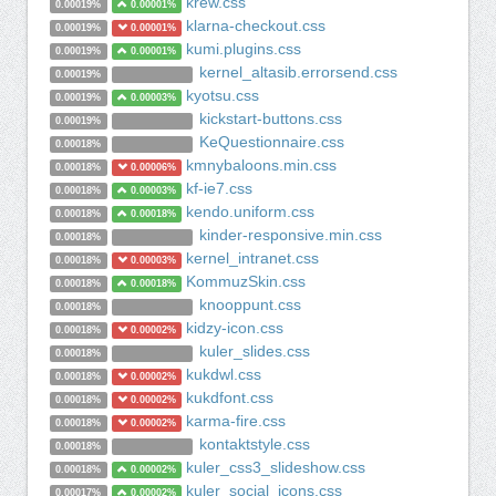
krew.css
0.00019%
0.00001%
klarna-checkout.css
0.00019%
0.00001%
kumi.plugins.css
0.00019%
0.00001%
kernel_altasib.errorsend.css
0.00019%
kyotsu.css
0.00019%
0.00003%
kickstart-buttons.css
0.00019%
KeQuestionnaire.css
0.00018%
kmnybaloons.min.css
0.00018%
0.00006%
kf-ie7.css
0.00018%
0.00003%
kendo.uniform.css
0.00018%
0.00018%
kinder-responsive.min.css
0.00018%
kernel_intranet.css
0.00018%
0.00003%
KommuzSkin.css
0.00018%
0.00018%
knooppunt.css
0.00018%
kidzy-icon.css
0.00018%
0.00002%
kuler_slides.css
0.00018%
kukdwl.css
0.00018%
0.00002%
kukdfont.css
0.00018%
0.00002%
karma-fire.css
0.00018%
0.00002%
kontaktstyle.css
0.00018%
kuler_css3_slideshow.css
0.00018%
0.00002%
kuler_social_icons.css
0.00017%
0.00002%