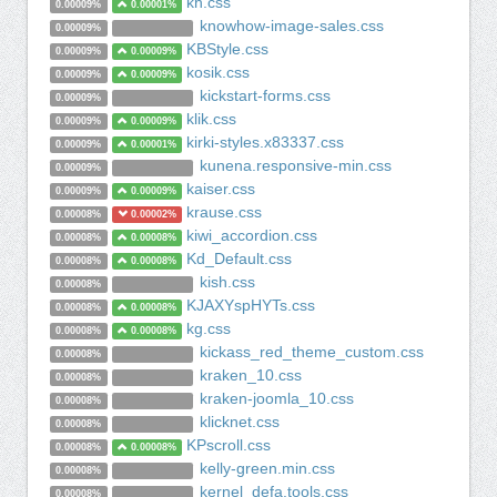
kh.css
0.00009%
0.00001%
knowhow-image-sales.css
0.00009%
KBStyle.css
0.00009%
0.00009%
kosik.css
0.00009%
0.00009%
kickstart-forms.css
0.00009%
klik.css
0.00009%
0.00009%
kirki-styles.x83337.css
0.00009%
0.00001%
kunena.responsive-min.css
0.00009%
kaiser.css
0.00009%
0.00009%
krause.css
0.00008%
0.00002%
kiwi_accordion.css
0.00008%
0.00008%
Kd_Default.css
0.00008%
0.00008%
kish.css
0.00008%
KJAXYspHYTs.css
0.00008%
0.00008%
kg.css
0.00008%
0.00008%
kickass_red_theme_custom.css
0.00008%
kraken_10.css
0.00008%
kraken-joomla_10.css
0.00008%
klicknet.css
0.00008%
KPscroll.css
0.00008%
0.00008%
kelly-green.min.css
0.00008%
kernel_defa.tools.css
0.00008%