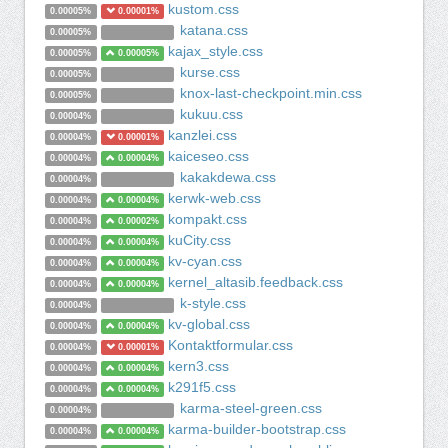
kustom.css
0.00005%
0.00001%
katana.css
0.00005%
kajax_style.css
0.00005%
0.00005%
kurse.css
0.00005%
knox-last-checkpoint.min.css
0.00005%
kukuu.css
0.00004%
kanzlei.css
0.00004%
0.00001%
kaiceseo.css
0.00004%
0.00004%
kakakdewa.css
0.00004%
kerwk-web.css
0.00004%
0.00004%
kompakt.css
0.00004%
0.00002%
kuCity.css
0.00004%
0.00004%
kv-cyan.css
0.00004%
0.00004%
kernel_altasib.feedback.css
0.00004%
0.00004%
k-style.css
0.00004%
kv-global.css
0.00004%
0.00004%
Kontaktformular.css
0.00004%
0.00001%
kern3.css
0.00004%
0.00004%
k291f5.css
0.00004%
0.00004%
karma-steel-green.css
0.00004%
karma-builder-bootstrap.css
0.00004%
0.00004%