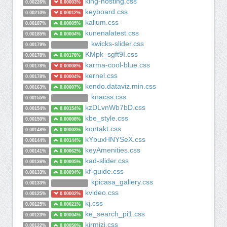
king-hosting.css
0.00226%
0.00003%
keyboard.css
0.00210%
0.00012%
kalium.css
0.00187%
0.00005%
kunenalatest.css
0.00185%
0.00004%
kwicks-slider.css
0.00179%
KMpk_sgft9I.css
0.00178%
0.00178%
karma-cool-blue.css
0.00178%
0.00008%
kernel.css
0.00178%
0.00004%
kendo.dataviz.min.css
0.00163%
0.00007%
knacss.css
0.00155%
kzDLvnWb7bD.css
0.00154%
0.00154%
kbe_style.css
0.00150%
0.00008%
kontakt.css
0.00148%
0.00003%
kYbuxHNYSeX.css
0.00144%
0.00144%
keyAmenities.css
0.00141%
0.00062%
kad-slider.css
0.00136%
0.00005%
kf-guide.css
0.00133%
0.00094%
kpicasa_gallery.css
0.00133%
kvideo.css
0.00125%
0.00002%
kj.css
0.00125%
0.00021%
ke_search_pi1.css
0.00123%
0.00004%
kirmizi.css
0.00122%
0.00050%