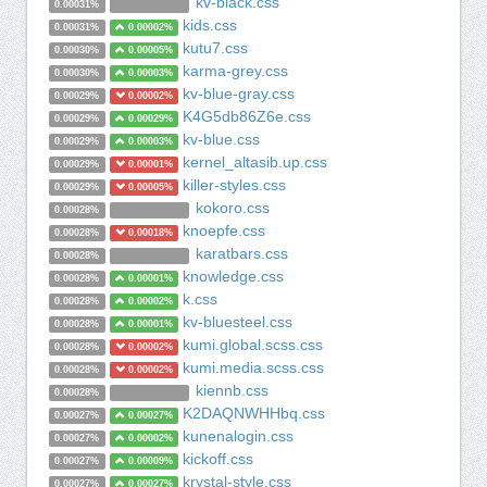
kv-black.css
0.00031%
kids.css
0.00031%
0.00002%
kutu7.css
0.00030%
0.00005%
karma-grey.css
0.00030%
0.00003%
kv-blue-gray.css
0.00029%
0.00002%
K4G5db86Z6e.css
0.00029%
0.00029%
kv-blue.css
0.00029%
0.00003%
kernel_altasib.up.css
0.00029%
0.00001%
killer-styles.css
0.00029%
0.00005%
kokoro.css
0.00028%
knoepfe.css
0.00028%
0.00018%
karatbars.css
0.00028%
knowledge.css
0.00028%
0.00001%
k.css
0.00028%
0.00002%
kv-bluesteel.css
0.00028%
0.00001%
kumi.global.scss.css
0.00028%
0.00002%
kumi.media.scss.css
0.00028%
0.00002%
kiennb.css
0.00028%
K2DAQNWHHbq.css
0.00027%
0.00027%
kunenalogin.css
0.00027%
0.00002%
kickoff.css
0.00027%
0.00009%
krystal-style.css
0.00027%
0.00027%