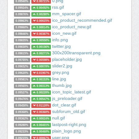
0.png
0.09940%
0.00721%
rss.gif
0.09924%
0.00492%
mm_spacer.gif
0.09876%
0.00280%
ico_product_recommended.gif
0.09863%
0.00025%
ico_product_new.gif
0.09860%
0.00014%
icon_new.gif
0.09846%
0.00387%
info.png
0.09835%
0.00550%
twitter.jpg
0.09830%
0.00156%
300x200transparent.png
0.09815%
0.00271%
placeholder.jpg
0.09705%
0.00598%
slider2.jpg
0.09652%
0.00070%
grey.png
0.09620%
0.01907%
line.jpg
0.09581%
0.00153%
thumb.jpg
0.09565%
0.00313%
icon_topic_latest.gif
0.09527%
0.00220%
js_preloader.gif
0.09476%
0.00547%
dot_clear.gif
0.09450%
0.01120%
subforum_old.gif
0.09368%
0.00360%
null.gif
0.09362%
0.00024%
lastpost-right.png
0.09280%
0.00401%
plain_logo.png
0.09233%
0.00460%
user.png
0.09215%
0.00067%