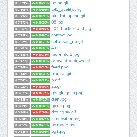
home.gif
0.07321%
0.00296%
tpl1_quality.png
0.07303%
0.00396%
btn_list_option.gif
0.07292%
0.00030%
08.jpg
0.07275%
0.00055%
404_background.jpg
0.07260%
0.00504%
contact.jpg
0.07231%
0.00269%
collapsed_no.gif
0.07225%
0.00270%
4.gif
0.07209%
0.00008%
moreinfor2.jpg
0.07186%
0.00078%
arrow_dropdown.gif
0.07173%
0.00030%
feed.png
0.07168%
0.00035%
blanker.gif
0.07134%
0.00233%
p.gif
0.07048%
0.00422%
zu.gif
0.07023%
0.00707%
google_plus.png
0.06970%
0.00074%
dian.jpg
0.06939%
0.00425%
gplus.png
0.06921%
0.00082%
downgrey.gif
0.06906%
0.03502%
icon-twitter.png
0.06901%
0.00125%
noimage.png
0.06854%
0.00240%
bg1.jpg
0.06843%
0.00091%