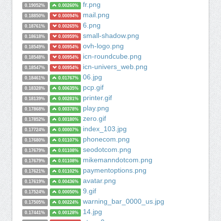
fr.png
0.19052%
0.00260%
mail.png
0.18850%
0.00094%
6.png
0.18761%
0.00265%
small-shadow.png
0.18618%
0.00959%
ovh-logo.png
0.18549%
0.00954%
icn-roundcube.png
0.18548%
0.00954%
icn-univers_web.png
0.18547%
0.00954%
06.jpg
0.18461%
0.01767%
pcp.gif
0.18328%
0.00635%
printer.gif
0.18139%
0.00281%
play.png
0.17868%
0.00378%
zero.gif
0.17852%
0.00180%
index_103.jpg
0.17724%
0.00007%
phonecom.png
0.17680%
0.01107%
seodotcom.png
0.17679%
0.01108%
mikemanndotcom.png
0.17679%
0.01108%
paymentoptions.png
0.17621%
0.01102%
avatar.png
0.17619%
0.00436%
9.gif
0.17524%
0.00050%
warning_bar_0000_us.jpg
0.17505%
0.00224%
14.jpg
0.17441%
0.00128%