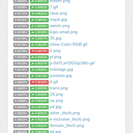
button.png
0.04816%
0.00027%
7.gif
0.04789%
0.00002%
clear.png
0.04772%
0.00161%
nojob.jpg
0.04760%
0.00036%
weixin.png
0.04755%
0.00039%
logo-small.png
0.04748%
0.00105%
35.jpg
0.04746%
0.00017%
inline-Color-RGB.gif
0.04739%
0.00125%
tr.png
0.04739%
0.00070%
pl.png
0.04728%
0.00044%
p-0dYLvhSGGqUWo.gif
0.04724%
0.00107%
noimage.jpg
0.04722%
0.00005%
youtube.jpg
0.04716%
0.00118%
d.gif
0.04693%
0.00128%
trans.png
0.04685%
0.00039%
18.png
0.04670%
0.00029%
up.png
0.04668%
0.00344%
p4.jpg
0.04630%
0.00734%
other_blurb.png
0.04615%
0.00231%
e-inclusive_blurb.png
0.04615%
0.00231%
domain_blurb.png
0.04615%
0.00231%
tel.jpg
0.04610%
0.00104%