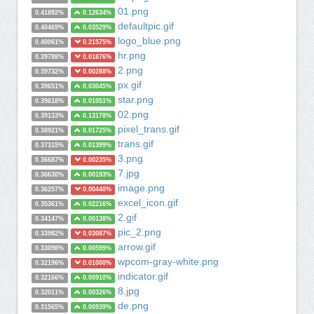
01.png
0.41892%
0.12634%
defaultpic.gif
0.40469%
0.03529%
logo_blue.png
0.40061%
0.21575%
hr.png
0.39788%
0.01876%
2.png
0.39732%
0.00288%
px.gif
0.39651%
0.03045%
star.png
0.39618%
0.01051%
02.png
0.39133%
0.13178%
pixel_trans.gif
0.38921%
0.01725%
trans.gif
0.37315%
0.01399%
3.png
0.36687%
0.00235%
7.jpg
0.36630%
0.00193%
image.png
0.36257%
0.00440%
excel_icon.gif
0.35361%
0.02216%
2.gif
0.34147%
0.00138%
pic_2.png
0.33982%
0.03087%
arrow.gif
0.33098%
0.00599%
wpcom-gray-white.png
0.32196%
0.01000%
indicator.gif
0.32166%
0.00910%
8.jpg
0.32011%
0.00326%
de.png
0.31565%
0.00939%