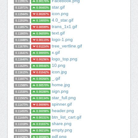
Facebook.png
0.11991%
0.00176%
star.gif
0.11971%
0.00403%
icon.png
0.11944%
0.00287%
4.0_star.gif
0.11919%
0.10055%
trans_1x1.gif
0.11857%
0.00599%
text.gif
0.11805%
0.06059%
logo-1.png
0.11688%
0.00115%
tree_vertline.gif
0.11678%
0.01224%
x.gif
0.11641%
0.00055%
logo_top.png
0.11640%
0.00296%
10.png
0.11629%
0.00046%
icon.jpg
0.11615%
0.01042%
_.gif
0.11607%
0.00266%
home.jpg
0.11588%
0.00570%
sign.png
0.11530%
0.00280%
star_full.png
0.11502%
0.00134%
spinner.gif
0.11475%
0.00090%
header.png
0.11453%
0.00098%
btn_list_cart.gif
0.11444%
0.00151%
share.png
0.11318%
0.01037%
empty.png
0.11313%
0.00210%
pdf.png
0.11256%
0.00586%