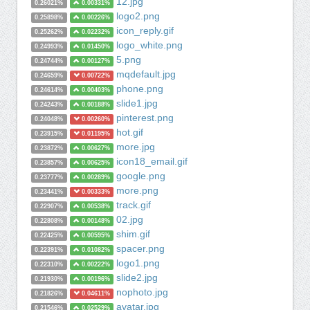
12.jpg
0.26021%
0.00331%
logo2.png
0.25898%
0.00226%
icon_reply.gif
0.25262%
0.02232%
logo_white.png
0.24993%
0.01450%
5.png
0.24744%
0.00127%
mqdefault.jpg
0.24659%
0.00722%
phone.png
0.24614%
0.00403%
slide1.jpg
0.24243%
0.00188%
pinterest.png
0.24048%
0.00260%
hot.gif
0.23915%
0.01195%
more.jpg
0.23872%
0.00627%
icon18_email.gif
0.23857%
0.00625%
google.png
0.23777%
0.00289%
more.png
0.23441%
0.00333%
track.gif
0.22907%
0.00538%
02.jpg
0.22808%
0.00148%
shim.gif
0.22425%
0.00595%
spacer.png
0.22391%
0.01082%
logo1.png
0.22310%
0.00222%
slide2.jpg
0.21930%
0.00196%
nophoto.jpg
0.21826%
0.04611%
avatar.jpg
0.21546%
0.02529%