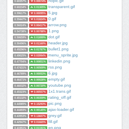
nopic.gif
0.60357%
0.00074%
transparent.gif
0.60234%
0.01305%
5.jpg
0.59617%
0.00095%
0.gif
0.59447%
0.01824%
arrow.png
0.56024%
0.00417%
1.png
0.54738%
0.00788%
dot.gif
0.50659%
0.01899%
header.jpg
0.50496%
0.01160%
bullet1.png
0.49296%
0.01787%
menu_sprite.jpg
0.49025%
0.03994%
linkedin.png
0.47704%
0.00851%
rss.png
0.47431%
0.00509%
6.jpg
0.46789%
0.00053%
empty.gif
0.46471%
0.00028%
youtube.png
0.46032%
0.00720%
1x1.trans.gif
0.45323%
0.00557%
rating_off.gif
0.45132%
0.00359%
pic.png
0.44585%
0.15293%
ajax-loader.gif
0.44493%
0.00145%
grey.gif
0.43953%
0.13607%
fill.gif
0.42947%
0.01665%
en.png
0.41951%
0.01191%