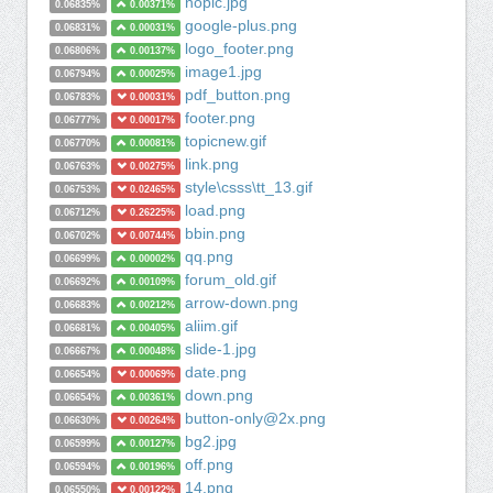
nopic.jpg
0.06835%
0.00371%
google-plus.png
0.06831%
0.00031%
logo_footer.png
0.06806%
0.00137%
image1.jpg
0.06794%
0.00025%
pdf_button.png
0.06783%
0.00031%
footer.png
0.06777%
0.00017%
topicnew.gif
0.06770%
0.00081%
link.png
0.06763%
0.00275%
style\csss\tt_13.gif
0.06753%
0.02465%
load.png
0.06712%
0.26225%
bbin.png
0.06702%
0.00744%
qq.png
0.06699%
0.00002%
forum_old.gif
0.06692%
0.00109%
arrow-down.png
0.06683%
0.00212%
aliim.gif
0.06681%
0.00405%
slide-1.jpg
0.06667%
0.00048%
date.png
0.06654%
0.00069%
down.png
0.06654%
0.00361%
button-only@2x.png
0.06630%
0.00264%
bg2.jpg
0.06599%
0.00127%
off.png
0.06594%
0.00196%
14.png
0.06550%
0.00122%