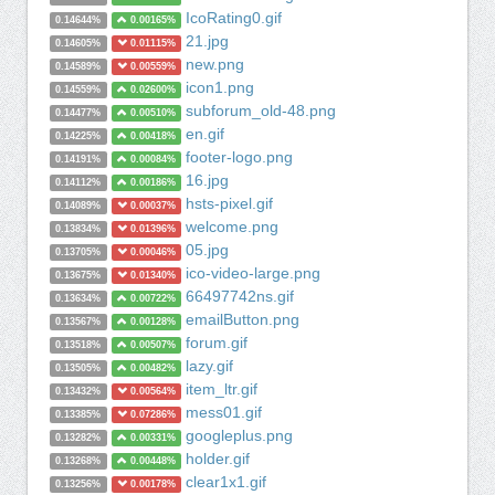
IcoRating0.gif
0.14644%
0.00165%
21.jpg
0.14605%
0.01115%
new.png
0.14589%
0.00559%
icon1.png
0.14559%
0.02600%
subforum_old-48.png
0.14477%
0.00510%
en.gif
0.14225%
0.00418%
footer-logo.png
0.14191%
0.00084%
16.jpg
0.14112%
0.00186%
hsts-pixel.gif
0.14089%
0.00037%
welcome.png
0.13834%
0.01396%
05.jpg
0.13705%
0.00046%
ico-video-large.png
0.13675%
0.01340%
66497742ns.gif
0.13634%
0.00722%
emailButton.png
0.13567%
0.00128%
forum.gif
0.13518%
0.00507%
lazy.gif
0.13505%
0.00482%
item_ltr.gif
0.13432%
0.00564%
mess01.gif
0.13385%
0.07286%
googleplus.png
0.13282%
0.00331%
holder.gif
0.13268%
0.00448%
clear1x1.gif
0.13256%
0.00178%