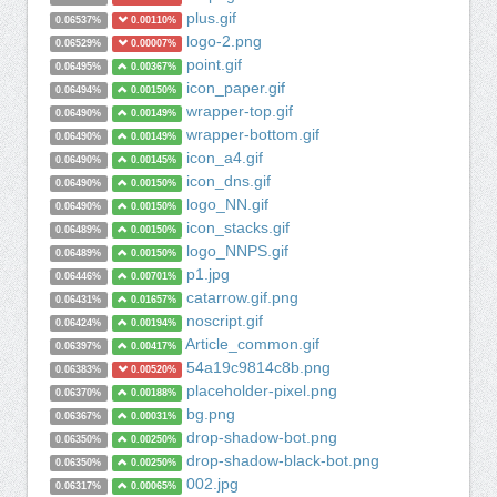
plus.gif
0.06537%
0.00110%
logo-2.png
0.06529%
0.00007%
point.gif
0.06495%
0.00367%
icon_paper.gif
0.06494%
0.00150%
wrapper-top.gif
0.06490%
0.00149%
wrapper-bottom.gif
0.06490%
0.00149%
icon_a4.gif
0.06490%
0.00145%
icon_dns.gif
0.06490%
0.00150%
logo_NN.gif
0.06490%
0.00150%
icon_stacks.gif
0.06489%
0.00150%
logo_NNPS.gif
0.06489%
0.00150%
p1.jpg
0.06446%
0.00701%
catarrow.gif.png
0.06431%
0.01657%
noscript.gif
0.06424%
0.00194%
Article_common.gif
0.06397%
0.00417%
54a19c9814c8b.png
0.06383%
0.00520%
placeholder-pixel.png
0.06370%
0.00188%
bg.png
0.06367%
0.00031%
drop-shadow-bot.png
0.06350%
0.00250%
drop-shadow-black-bot.png
0.06350%
0.00250%
002.jpg
0.06317%
0.00065%