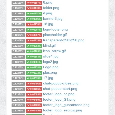
8.png
0.13121%
0.00157%
folder.png
0.13079%
0.00178%
it.png
0.12996%
0.00157%
banner3.jpg
0.12983%
0.00005%
18.jpg
0.12877%
0.00276%
logo-footer.png
0.12792%
0.00207%
placeholder.gif
0.12634%
0.00207%
transparent-250x250.png
0.12608%
0.00325%
blind.gif
0.12409%
0.00363%
icon_arrow.gif
0.12401%
0.00163%
slide4.jpg
0.12398%
0.00164%
logo2.jpg
0.12321%
0.00351%
Logo.png
0.12307%
0.00153%
plus.png
0.12245%
0.00014%
17.jpg
0.12244%
0.00076%
chat-popup-close.png
0.12006%
0.00496%
chat-popup-start.png
0.12006%
0.00496%
footer_logo_cc.png
0.11994%
0.00489%
footer_logo_GT.png
0.11994%
0.00489%
footer_logo_guaranteed.png
0.11994%
0.00489%
footer_logo_escrow.png
0.11993%
0.00489%