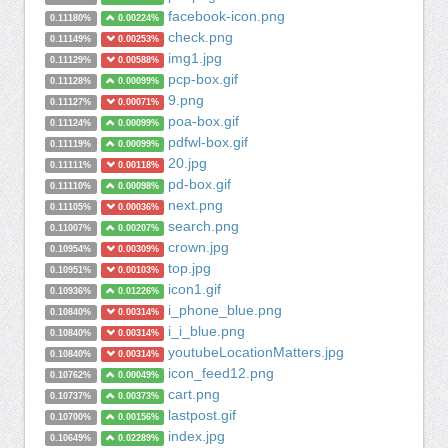
facebook-icon.png
0.11180%
0.00224%
check.png
0.11149%
0.00253%
img1.jpg
0.11129%
0.00588%
pcp-box.gif
0.11128%
0.00099%
9.png
0.11127%
0.00071%
poa-box.gif
0.11124%
0.00099%
pdfwl-box.gif
0.11119%
0.00099%
20.jpg
0.11111%
0.00118%
pd-box.gif
0.11110%
0.00098%
next.png
0.11105%
0.00036%
search.png
0.11007%
0.00207%
crown.jpg
0.10954%
0.00309%
top.jpg
0.10951%
0.00103%
icon1.gif
0.10936%
0.01226%
i_phone_blue.png
0.10840%
0.00314%
i_i_blue.png
0.10840%
0.00314%
youtubeLocationMatters.jpg
0.10840%
0.00314%
icon_feed12.png
0.10762%
0.00049%
cart.png
0.10737%
0.00373%
lastpost.gif
0.10700%
0.00156%
index.jpg
0.10649%
0.02289%