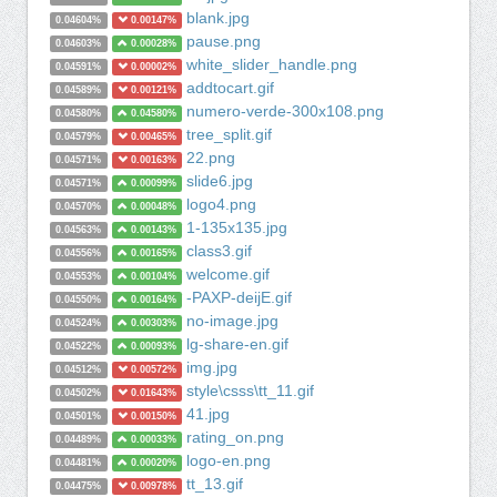
blank.jpg
0.04604%
0.00147%
pause.png
0.04603%
0.00028%
white_slider_handle.png
0.04591%
0.00002%
addtocart.gif
0.04589%
0.00121%
numero-verde-300x108.png
0.04580%
0.04580%
tree_split.gif
0.04579%
0.00465%
22.png
0.04571%
0.00163%
slide6.jpg
0.04571%
0.00099%
logo4.png
0.04570%
0.00048%
1-135x135.jpg
0.04563%
0.00143%
class3.gif
0.04556%
0.00165%
welcome.gif
0.04553%
0.00104%
-PAXP-deijE.gif
0.04550%
0.00164%
no-image.jpg
0.04524%
0.00303%
lg-share-en.gif
0.04522%
0.00093%
img.jpg
0.04512%
0.00572%
style\csss\tt_11.gif
0.04502%
0.01643%
41.jpg
0.04501%
0.00150%
rating_on.png
0.04489%
0.00033%
logo-en.png
0.04481%
0.00020%
tt_13.gif
0.04475%
0.00978%