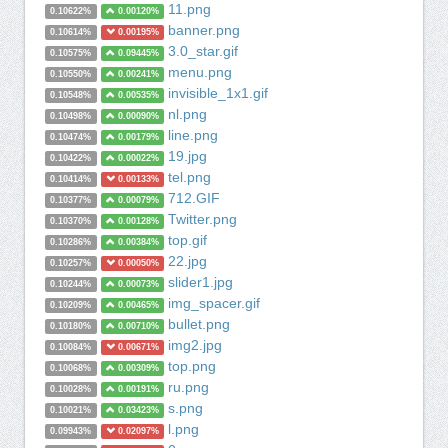
11.png
0.10622%
0.00120%
banner.png
0.10614%
0.00195%
3.0_star.gif
0.10575%
0.09445%
menu.png
0.10550%
0.00241%
invisible_1x1.gif
0.10548%
0.00535%
nl.png
0.10498%
0.00090%
line.png
0.10474%
0.00179%
19.jpg
0.10422%
0.00022%
tel.png
0.10414%
0.00133%
712.GIF
0.10377%
0.00079%
Twitter.png
0.10370%
0.00128%
top.gif
0.10286%
0.00384%
22.jpg
0.10257%
0.00050%
slider1.jpg
0.10244%
0.00073%
img_spacer.gif
0.10209%
0.00465%
bullet.png
0.10180%
0.00710%
img2.jpg
0.10084%
0.00671%
top.png
0.10068%
0.00309%
ru.png
0.10028%
0.00191%
s.png
0.10021%
0.03423%
l.png
0.09943%
0.02097%