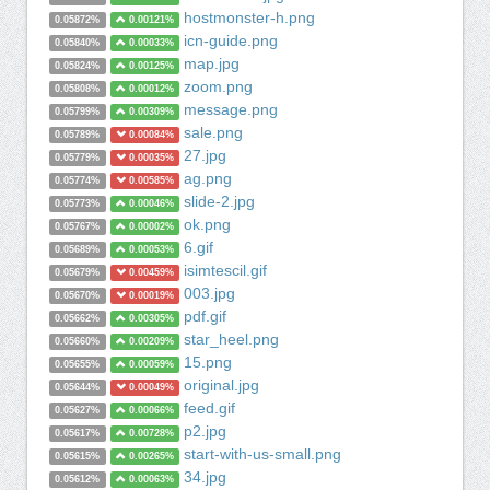
hostmonster-h.png
0.05872%
0.00121%
icn-guide.png
0.05840%
0.00033%
map.jpg
0.05824%
0.00125%
zoom.png
0.05808%
0.00012%
message.png
0.05799%
0.00309%
sale.png
0.05789%
0.00084%
27.jpg
0.05779%
0.00035%
ag.png
0.05774%
0.00585%
slide-2.jpg
0.05773%
0.00046%
ok.png
0.05767%
0.00002%
6.gif
0.05689%
0.00053%
isimtescil.gif
0.05679%
0.00459%
003.jpg
0.05670%
0.00019%
pdf.gif
0.05662%
0.00305%
star_heel.png
0.05660%
0.00209%
15.png
0.05655%
0.00059%
original.jpg
0.05644%
0.00049%
feed.gif
0.05627%
0.00066%
p2.jpg
0.05617%
0.00728%
start-with-us-small.png
0.05615%
0.00265%
34.jpg
0.05612%
0.00063%