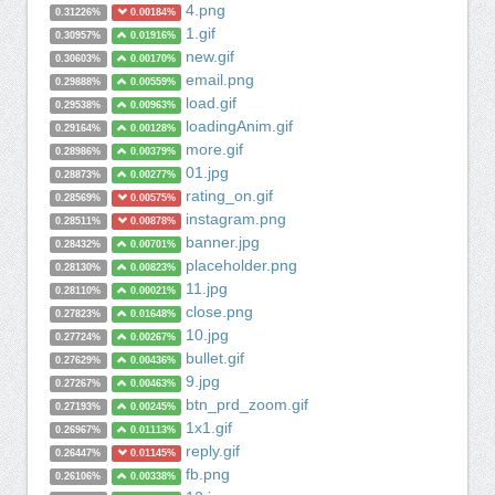
4.png
0.31226%
0.00184%
1.gif
0.30957%
0.01916%
new.gif
0.30603%
0.00170%
email.png
0.29888%
0.00559%
load.gif
0.29538%
0.00963%
loadingAnim.gif
0.29164%
0.00128%
more.gif
0.28986%
0.00379%
01.jpg
0.28873%
0.00277%
rating_on.gif
0.28569%
0.00575%
instagram.png
0.28511%
0.00878%
banner.jpg
0.28432%
0.00701%
placeholder.png
0.28130%
0.00823%
11.jpg
0.28110%
0.00021%
close.png
0.27823%
0.01648%
10.jpg
0.27724%
0.00267%
bullet.gif
0.27629%
0.00436%
9.jpg
0.27267%
0.00463%
btn_prd_zoom.gif
0.27193%
0.00245%
1x1.gif
0.26967%
0.01113%
reply.gif
0.26447%
0.01145%
fb.png
0.26106%
0.00338%