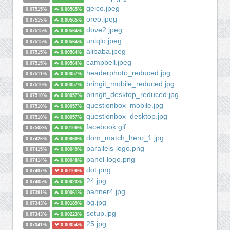
geico.jpeg
0.07515%
0.00565%
oreo.jpeg
0.07515%
0.00565%
dove2.jpeg
0.07515%
0.00564%
uniqlo.jpeg
0.07515%
0.00564%
alibaba.jpeg
0.07515%
0.00564%
campbell.jpeg
0.07515%
0.00564%
headerphoto_reduced.jpg
0.07511%
0.00057%
bringit_mobile_reduced.jpg
0.07510%
0.00057%
bringit_desktop_reduced.jpg
0.07510%
0.00057%
questionbox_mobile.jpg
0.07510%
0.00057%
questionbox_desktop.jpg
0.07510%
0.00057%
facebook.gif
0.07503%
0.00109%
dom_match_hero_1.jpg
0.07426%
0.00060%
parallels-logo.png
0.07415%
0.00049%
panel-logo.png
0.07414%
0.00048%
dot.png
0.07407%
0.00109%
24.jpg
0.07405%
0.00023%
banner4.jpg
0.07391%
0.00061%
bg.jpg
0.07343%
0.00189%
setup.jpg
0.07343%
0.00223%
25.jpg
0.07341%
0.00054%