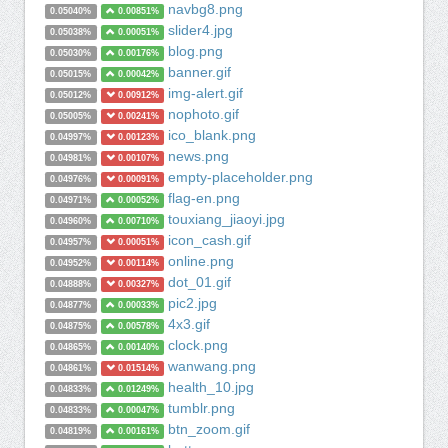
navbg8.png
0.05040%
0.00851%
slider4.jpg
0.05038%
0.00051%
blog.png
0.05030%
0.00176%
banner.gif
0.05015%
0.00042%
img-alert.gif
0.05012%
0.00912%
nophoto.gif
0.05005%
0.00241%
ico_blank.png
0.04997%
0.00123%
news.png
0.04981%
0.00107%
empty-placeholder.png
0.04976%
0.00091%
flag-en.png
0.04971%
0.00052%
touxiang_jiaoyi.jpg
0.04960%
0.00710%
icon_cash.gif
0.04957%
0.00051%
online.png
0.04952%
0.00114%
dot_01.gif
0.04888%
0.00327%
pic2.jpg
0.04877%
0.00033%
4x3.gif
0.04875%
0.00578%
clock.png
0.04865%
0.00140%
wanwang.png
0.04861%
0.01514%
health_10.jpg
0.04833%
0.01249%
tumblr.png
0.04833%
0.00047%
btn_zoom.gif
0.04819%
0.00161%