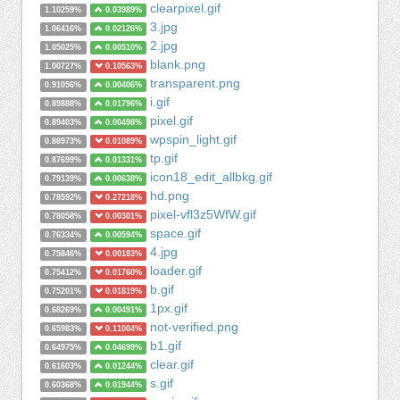
clearpixel.gif
1.10259%
0.03989%
3.jpg
1.06416%
0.02126%
2.jpg
1.05025%
0.00510%
blank.png
1.00727%
0.10563%
transparent.png
0.91056%
0.00406%
i.gif
0.89888%
0.01796%
pixel.gif
0.89403%
0.00498%
wpspin_light.gif
0.88973%
0.01089%
tp.gif
0.87699%
0.01331%
icon18_edit_allbkg.gif
0.79139%
0.00638%
hd.png
0.78592%
0.27218%
pixel-vfl3z5WfW.gif
0.78058%
0.00301%
space.gif
0.76334%
0.00594%
4.jpg
0.75846%
0.00183%
loader.gif
0.75412%
0.01760%
b.gif
0.75201%
0.01819%
1px.gif
0.68269%
0.00491%
not-verified.png
0.65983%
0.11004%
b1.gif
0.64975%
0.04699%
clear.gif
0.61603%
0.01244%
s.gif
0.60368%
0.01944%