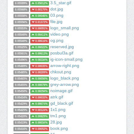
3.5_star.gif
0.05599%
0.05012%
dot.jpg
0.05568%
0.00170%
03.png
0.05558%
0.00046%
file.jpg
0.05556%
0.01372%
logo_small.png
0.05553%
0.00091%
video.png
0.05540%
0.00411%
og.png
0.05540%
0.00616%
reserved.jpg
0.05525%
0.00022%
posbul3a.gif
0.05501%
0.00613%
ig-icon-small.png
0.05496%
0.00334%
arrow-right.png
0.05489%
0.00035%
chkout.png
0.05485%
0.00209%
logo_black.png
0.05465%
0.00050%
grey-arrow.png
0.05455%
0.00078%
noimage.gif
0.05450%
0.00294%
atrk.gif
0.05434%
0.00033%
gd_black.gif
0.05429%
0.00074%
1x1.png
0.05425%
0.00124%
tm1.png
0.05420%
0.00829%
28.jpg
0.05419%
0.00034%
book.png
0.05416%
0.00052%