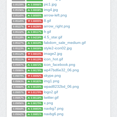
pic1.jpg
0.05159%
0.00066%
img4.jpg
0.05156%
0.00038%
arrow-left.png
0.05145%
0.00505%
8.gif
0.05145%
0.00055%
arrow_right.png
0.05137%
0.00290%
fr.gif
0.05132%
0.00117%
4.5_star.gif
0.05128%
0.04218%
fabdom_sale_medium.gif
0.05127%
0.00319%
style2-icon02.jpg
0.05123%
0.00030%
image2.jpg
0.05112%
0.00015%
icon_hot.gif
0.05111%
0.00119%
icon_facebook.png
0.05097%
0.00072%
wp47bd6e32_06.png
0.05080%
0.00178%
skype.png
0.05079%
0.00092%
img1.png
0.05063%
0.00183%
wpad8232bd_06.png
0.05060%
0.00155%
logo2.gif
0.05057%
0.01170%
twitter.gif
0.05057%
0.00118%
x.png
0.05056%
0.00175%
navbg7.png
0.05044%
0.00853%
navbg6.png
0.05042%
0.00851%