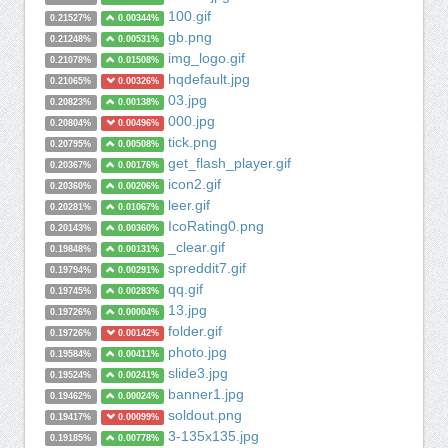
100.gif
0.21527%
0.00344%
gb.png
0.21248%
0.00531%
img_logo.gif
0.21078%
0.01508%
hqdefault.jpg
0.21065%
0.00326%
03.jpg
0.20823%
0.00138%
000.jpg
0.20804%
0.00496%
tick.png
0.20795%
0.00508%
get_flash_player.gif
0.20367%
0.00176%
icon2.gif
0.20360%
0.00206%
leer.gif
0.20281%
0.01067%
IcoRating0.png
0.20143%
0.00360%
_clear.gif
0.19848%
0.00131%
spreddit7.gif
0.19794%
0.00291%
qq.gif
0.19745%
0.00283%
13.jpg
0.19726%
0.00004%
folder.gif
0.19726%
0.00142%
photo.jpg
0.19584%
0.00411%
slide3.jpg
0.19524%
0.00241%
banner1.jpg
0.19462%
0.00024%
soldout.png
0.19417%
0.00099%
3-135x135.jpg
0.19185%
0.00778%