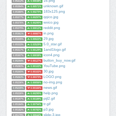
16.png
0.05412%
0.00038%
unknown.gif
0.05394%
0.00571%
183x125.png
0.05380%
0.00275%
qqico.jpg
0.05377%
0.00297%
wxico.jpg
0.05376%
0.00295%
reddit.png
0.05375%
0.00012%
in.png
0.05361%
0.00087%
29.jpg
0.05335%
0.00022%
5.0_star.gif
0.05333%
0.03529%
1and1logo.gif
0.05317%
0.00129%
icon4.png
0.05307%
0.00038%
button_buy_now.gif
0.05294%
0.00127%
YouTube.png
0.05283%
0.00102%
30.jpg
0.05265%
0.00102%
LOGO.png
0.05263%
0.00373%
no-img.png
0.05236%
0.00056%
news.gif
0.05235%
0.00184%
help.png
0.05226%
0.00295%
pijl2.gif
0.05197%
0.00189%
tr.gif
0.05184%
0.00794%
p3.jpg
0.05182%
0.00782%
slide-3.jpg
0.05179%
0.00044%