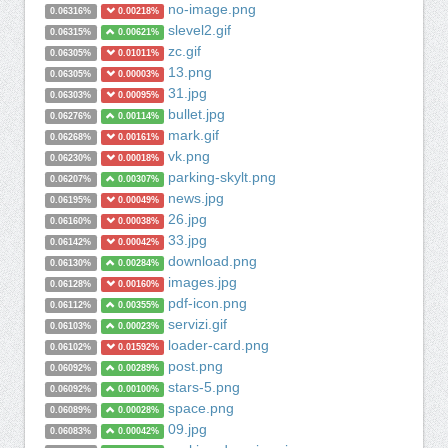
no-image.png
0.06316%
0.00218%
slevel2.gif
0.06315%
0.00621%
zc.gif
0.06305%
0.01011%
13.png
0.06305%
0.00003%
31.jpg
0.06303%
0.00095%
bullet.jpg
0.06276%
0.00114%
mark.gif
0.06268%
0.00161%
vk.png
0.06230%
0.00018%
parking-skylt.png
0.06207%
0.00307%
news.jpg
0.06195%
0.00049%
26.jpg
0.06160%
0.00038%
33.jpg
0.06142%
0.00042%
download.png
0.06130%
0.00284%
images.jpg
0.06128%
0.00160%
pdf-icon.png
0.06112%
0.00355%
servizi.gif
0.06103%
0.00023%
loader-card.png
0.06102%
0.01592%
post.png
0.06092%
0.00289%
stars-5.png
0.06092%
0.00100%
space.png
0.06089%
0.00028%
09.jpg
0.06083%
0.00042%