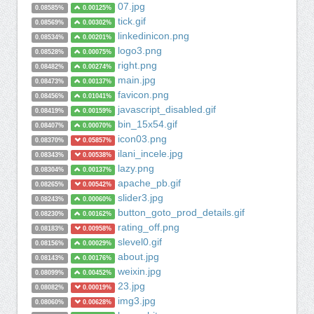
07.jpg
0.08585%
0.00125%
tick.gif
0.08569%
0.00302%
linkedinicon.png
0.08534%
0.00201%
logo3.png
0.08528%
0.00075%
right.png
0.08482%
0.00274%
main.jpg
0.08473%
0.00137%
favicon.png
0.08456%
0.01041%
javascript_disabled.gif
0.08419%
0.00159%
bin_15x54.gif
0.08407%
0.00070%
icon03.png
0.08370%
0.05857%
ilani_incele.jpg
0.08343%
0.00538%
lazy.png
0.08304%
0.00137%
apache_pb.gif
0.08265%
0.00542%
slider3.jpg
0.08243%
0.00060%
button_goto_prod_details.gif
0.08230%
0.00162%
rating_off.png
0.08183%
0.00958%
slevel0.gif
0.08156%
0.00029%
about.jpg
0.08143%
0.00176%
weixin.jpg
0.08099%
0.00452%
23.jpg
0.08082%
0.00019%
img3.jpg
0.08060%
0.00628%