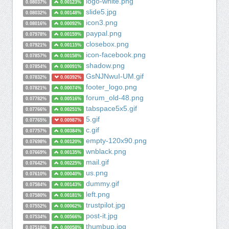
logo-white.png
0.08037%
0.00123%
slide5.jpg
0.08032%
0.00148%
icon3.png
0.08016%
0.00092%
paypal.png
0.07978%
0.00159%
closebox.png
0.07921%
0.00115%
icon-facebook.png
0.07857%
0.00158%
shadow.png
0.07854%
0.00091%
GsNJNwuI-UM.gif
0.07832%
0.00392%
footer_logo.png
0.07821%
0.00074%
forum_old-48.png
0.07782%
0.00516%
tabspace5x5.gif
0.07766%
0.00251%
5.gif
0.07765%
0.00987%
c.gif
0.07757%
0.00384%
empty-120x90.png
0.07698%
0.00120%
wnblack.png
0.07669%
0.00135%
mail.gif
0.07642%
0.00225%
us.png
0.07610%
0.00040%
dummy.gif
0.07584%
0.00143%
left.png
0.07580%
0.00181%
trustpilot.jpg
0.07552%
0.00062%
post-it.jpg
0.07534%
0.00566%
thumbup.jpg
0.07518%
0.00058%