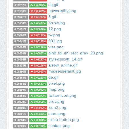
sp.gif
0.09212%
0.00332%
poweredby.png
0.09190%
0.00603%
3.gif
0.09121%
0.00797%
arrow.jpg
0.09110%
0.00437%
12.png
0.09105%
0.00048%
tw.png
0.09068%
0.00127%
001.jpg
0.09041%
0.00119%
visa.png
0.09026%
0.00296%
pinit_fg_en_rect_gray_20.png
0.09008%
0.00053%
style\csss\tt_14.gif
0.09004%
0.03287%
arrow_anline.gif
0.08925%
0.05106%
maxresdefault.jpg
0.08890%
0.00053%
de.gif
0.08888%
0.00250%
pixel.png
0.08888%
0.00637%
map.png
0.08860%
0.00043%
twitter-icon.png
0.08855%
0.00272%
prev.png
0.08825%
0.00060%
icon2.png
0.08809%
0.00013%
stars.png
0.08801%
0.00233%
close-button.png
0.08788%
0.00098%
contact.png
0.08769%
0.00130%