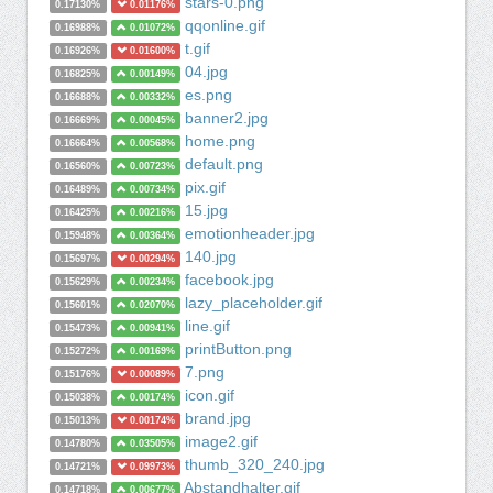
stars-0.png
0.17130%
0.01176%
qqonline.gif
0.16988%
0.01072%
t.gif
0.16926%
0.01600%
04.jpg
0.16825%
0.00149%
es.png
0.16688%
0.00332%
banner2.jpg
0.16669%
0.00045%
home.png
0.16664%
0.00568%
default.png
0.16560%
0.00723%
pix.gif
0.16489%
0.00734%
15.jpg
0.16425%
0.00216%
emotionheader.jpg
0.15948%
0.00364%
140.jpg
0.15697%
0.00294%
facebook.jpg
0.15629%
0.00234%
lazy_placeholder.gif
0.15601%
0.02070%
line.gif
0.15473%
0.00941%
printButton.png
0.15272%
0.00169%
7.png
0.15176%
0.00089%
icon.gif
0.15038%
0.00174%
brand.jpg
0.15013%
0.00174%
image2.gif
0.14780%
0.03505%
thumb_320_240.jpg
0.14721%
0.09973%
Abstandhalter.gif
0.14718%
0.00677%