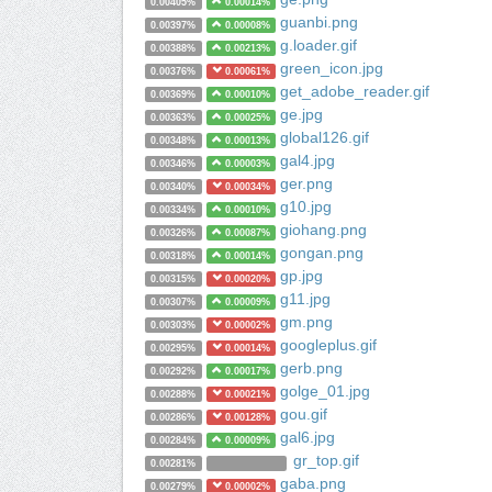
0.00405%
0.00014%
guanbi.png
0.00397%
0.00008%
g.loader.gif
0.00388%
0.00213%
green_icon.jpg
0.00376%
0.00061%
get_adobe_reader.gif
0.00369%
0.00010%
ge.jpg
0.00363%
0.00025%
global126.gif
0.00348%
0.00013%
gal4.jpg
0.00346%
0.00003%
ger.png
0.00340%
0.00034%
g10.jpg
0.00334%
0.00010%
giohang.png
0.00326%
0.00087%
gongan.png
0.00318%
0.00014%
gp.jpg
0.00315%
0.00020%
g11.jpg
0.00307%
0.00009%
gm.png
0.00303%
0.00002%
googleplus.gif
0.00295%
0.00014%
gerb.png
0.00292%
0.00017%
golge_01.jpg
0.00288%
0.00021%
gou.gif
0.00286%
0.00128%
gal6.jpg
0.00284%
0.00009%
gr_top.gif
0.00281%
gaba.png
0.00279%
0.00002%