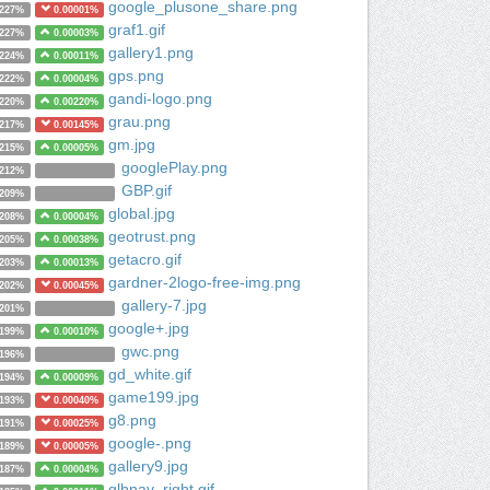
google_plusone_share.png
0227%
0.00001%
graf1.gif
0227%
0.00003%
gallery1.png
0224%
0.00011%
gps.png
0222%
0.00004%
gandi-logo.png
0220%
0.00220%
grau.png
0217%
0.00145%
gm.jpg
0215%
0.00005%
googlePlay.png
0212%
GBP.gif
0209%
global.jpg
0208%
0.00004%
geotrust.png
0205%
0.00038%
getacro.gif
0203%
0.00013%
gardner-2logo-free-img.png
0202%
0.00045%
gallery-7.jpg
0201%
google+.jpg
0199%
0.00010%
gwc.png
0196%
gd_white.gif
0194%
0.00009%
game199.jpg
0193%
0.00040%
g8.png
0191%
0.00025%
google-.png
0189%
0.00005%
gallery9.jpg
0187%
0.00004%
glbnav_right.gif