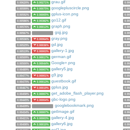
grau.gif
0.00620%
0.00271%
0.0
googlepluscircle.png
0.00599%
0.00075%
0.0
gplus-icon.png
0.00592%
0.00005%
0.0
go12.gif
0.00586%
0.00382%
0.0
graph.png
0.00576%
0.00013%
0.0
gsjj.jpg
0.00567%
0.0
gray.png
0.00536%
0.00064%
0.0
gd.jpg
0.00529%
0.00036%
0.0
gallery-1.jpg
0.00519%
0.00003%
0.0
german.gif
0.00509%
0.00017%
0.0
Google+.png
0.00500%
0.00044%
0.0
gallery5.jpg
0.00489%
0.00007%
0.0
g9.jpg
0.00477%
0.00001%
0.0
guestbook.gif
0.00475%
0.00013%
0.0
gplus.jpg
0.00467%
0.00019%
0.0
get_adobe_flash_player.png
0.00458%
0.00007%
0.0
gbc-logo.png
0.00445%
0.00004%
0.0
googlebookmark.png
0.00439%
0.0
getImage.gif
0.00434%
0.00007%
0.0
gallery-4.jpg
0.00421%
0.00003%
0.0
gallery6.jpg
0.00408%
0.00010%
0.0
gal2.jpg