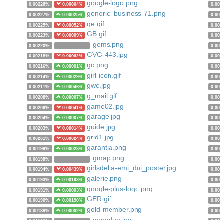
google-logo.png
0.00228%
0.00004%
0.0
generic_business-71.png
0.00227%
0.00025%
0.0
ge.gif
0.00225%
0.00052%
0.0
GB.gif
0.00223%
0.00009%
0.0
gems.png
0.00220%
0.0
GVG-443.jpg
0.00218%
0.00062%
0.0
gc.png
0.00216%
0.00001%
0.0
girl-icon.gif
0.00214%
0.00029%
0.0
gwc.jpg
0.00211%
0.00046%
0.0
g_mail.gif
0.00208%
0.00007%
0.0
game02.jpg
0.00206%
0.00041%
0.0
garage.jpg
0.00204%
0.00007%
0.0
guide.jpg
0.00203%
0.00014%
0.0
grid1.jpg
0.00201%
0.00024%
0.0
garantia.png
0.00199%
0.00028%
0.0
gmap.png
0.00198%
0.0
girlsdelta-emi_doi_poster.jpg
0.00194%
0.00439%
0.0
galerie.png
0.00193%
0.00193%
0.0
google-plus-logo.png
0.00191%
0.00003%
0.0
GER.gif
0.00190%
0.00190%
0.0
gold-member.png
0.00188%
0.00002%
0.0
gengduo.jpg