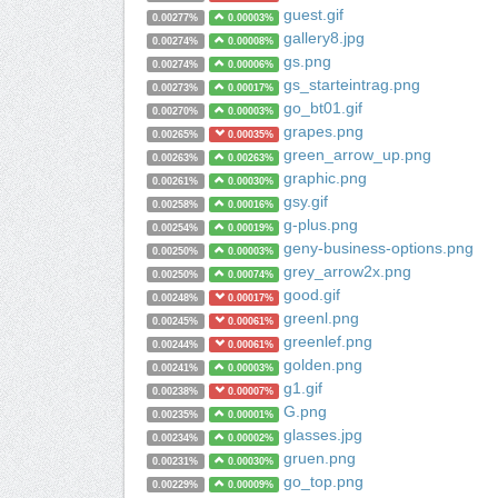
guest.gif
0.00277%
0.00003%
gallery8.jpg
0.00274%
0.00008%
gs.png
0.00274%
0.00006%
gs_starteintrag.png
0.00273%
0.00017%
go_bt01.gif
0.00270%
0.00003%
grapes.png
0.00265%
0.00035%
green_arrow_up.png
0.00263%
0.00263%
graphic.png
0.00261%
0.00030%
gsy.gif
0.00258%
0.00016%
g-plus.png
0.00254%
0.00019%
geny-business-options.png
0.00250%
0.00003%
grey_arrow2x.png
0.00250%
0.00074%
good.gif
0.00248%
0.00017%
greenl.png
0.00245%
0.00061%
greenlef.png
0.00244%
0.00061%
golden.png
0.00241%
0.00003%
g1.gif
0.00238%
0.00007%
G.png
0.00235%
0.00001%
glasses.jpg
0.00234%
0.00002%
gruen.png
0.00231%
0.00030%
go_top.png
0.00229%
0.00009%