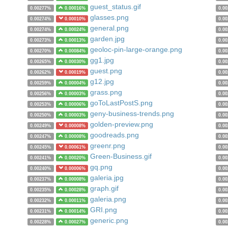
guest_status.gif
0.00277%
0.00016%
0.0
glasses.png
0.00274%
0.00010%
0.0
general.png
0.00274%
0.00024%
0.0
garden.jpg
0.00273%
0.00013%
0.0
geoloc-pin-large-orange.png
0.00270%
0.00084%
0.0
gg1.jpg
0.00265%
0.00030%
0.0
guest.png
0.00262%
0.00019%
0.0
g12.jpg
0.00259%
0.00004%
0.0
grass.png
0.00256%
0.00003%
0.0
goToLastPostS.png
0.00253%
0.00006%
0.0
geny-business-trends.png
0.00250%
0.00003%
0.0
golden-preview.png
0.00249%
0.00008%
0.0
goodreads.png
0.00247%
0.00008%
0.0
greenr.png
0.00245%
0.00061%
0.0
Green-Business.gif
0.00241%
0.00020%
0.0
gq.png
0.00240%
0.00006%
0.0
galeria.jpg
0.00237%
0.00008%
0.0
graph.gif
0.00235%
0.00028%
0.0
galeria.png
0.00232%
0.00011%
0.0
GRI.png
0.00231%
0.00014%
0.0
generic.png
0.00228%
0.00027%
0.0