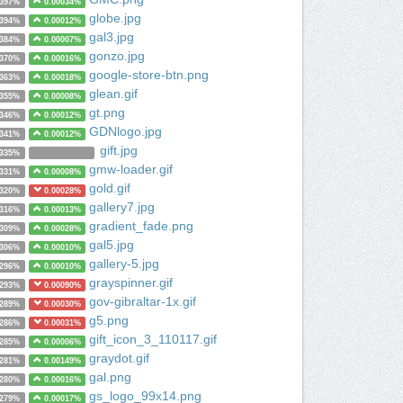
0397%
0.00034%
globe.jpg
0394%
0.00012%
gal3.jpg
0384%
0.00007%
gonzo.jpg
0370%
0.00016%
google-store-btn.png
0363%
0.00018%
glean.gif
0355%
0.00008%
gt.png
0346%
0.00012%
GDNlogo.jpg
0341%
0.00012%
gift.jpg
0335%
gmw-loader.gif
0331%
0.00008%
gold.gif
0320%
0.00028%
gallery7.jpg
0316%
0.00013%
gradient_fade.png
0309%
0.00028%
gal5.jpg
0306%
0.00010%
gallery-5.jpg
0296%
0.00010%
grayspinner.gif
0293%
0.00090%
gov-gibraltar-1x.gif
0289%
0.00030%
g5.png
0286%
0.00031%
gift_icon_3_110117.gif
0285%
0.00006%
graydot.gif
0281%
0.00149%
gal.png
0280%
0.00016%
gs_logo_99x14.png
0279%
0.00017%