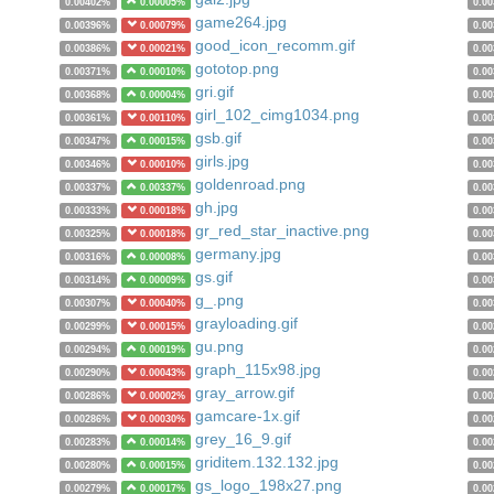
0.00402%
0.00005%
0.0
game264.jpg
0.00396%
0.00079%
0.0
good_icon_recomm.gif
0.00386%
0.00021%
0.0
gototop.png
0.00371%
0.00010%
0.0
gri.gif
0.00368%
0.00004%
0.0
girl_102_cimg1034.png
0.00361%
0.00110%
0.0
gsb.gif
0.00347%
0.00015%
0.0
girls.jpg
0.00346%
0.00010%
0.0
goldenroad.png
0.00337%
0.00337%
0.0
gh.jpg
0.00333%
0.00018%
0.0
gr_red_star_inactive.png
0.00325%
0.00018%
0.0
germany.jpg
0.00316%
0.00008%
0.0
gs.gif
0.00314%
0.00009%
0.0
g_.png
0.00307%
0.00040%
0.0
grayloading.gif
0.00299%
0.00015%
0.0
gu.png
0.00294%
0.00019%
0.0
graph_115x98.jpg
0.00290%
0.00043%
0.0
gray_arrow.gif
0.00286%
0.00002%
0.0
gamcare-1x.gif
0.00286%
0.00030%
0.0
grey_16_9.gif
0.00283%
0.00014%
0.0
griditem.132.132.jpg
0.00280%
0.00015%
0.0
gs_logo_198x27.png
0.00279%
0.00017%
0.0