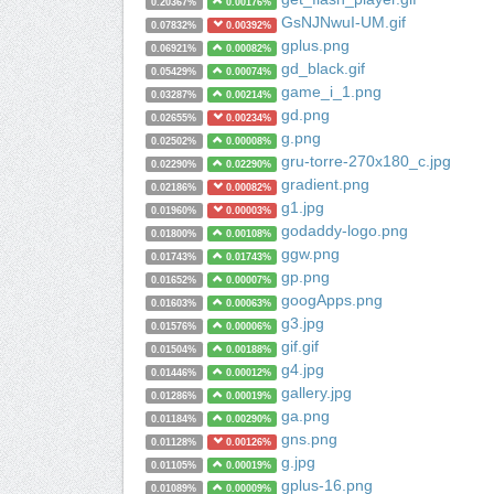
0.20367%
0.00176%
GsNJNwuI-UM.gif
0.07832%
0.00392%
gplus.png
0.06921%
0.00082%
gd_black.gif
0.05429%
0.00074%
game_i_1.png
0.03287%
0.00214%
gd.png
0.02655%
0.00234%
g.png
0.02502%
0.00008%
gru-torre-270x180_c.jpg
0.02290%
0.02290%
gradient.png
0.02186%
0.00082%
g1.jpg
0.01960%
0.00003%
godaddy-logo.png
0.01800%
0.00108%
ggw.png
0.01743%
0.01743%
gp.png
0.01652%
0.00007%
googApps.png
0.01603%
0.00063%
g3.jpg
0.01576%
0.00006%
gif.gif
0.01504%
0.00188%
g4.jpg
0.01446%
0.00012%
gallery.jpg
0.01286%
0.00019%
ga.png
0.01184%
0.00290%
gns.png
0.01128%
0.00126%
g.jpg
0.01105%
0.00019%
gplus-16.png
0.01089%
0.00009%