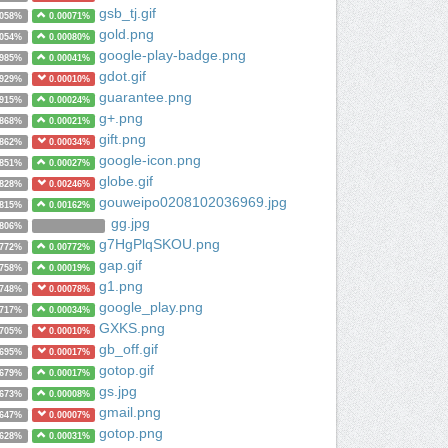
gsb_tj.gif
1058%
0.00071%
gold.png
1054%
0.00080%
google-play-badge.png
0985%
0.00041%
gdot.gif
0929%
0.00010%
guarantee.png
0915%
0.00024%
g+.png
0868%
0.00021%
gift.png
0862%
0.00034%
google-icon.png
0851%
0.00027%
globe.gif
0828%
0.00246%
gouweipo0208102036969.jpg
0815%
0.00162%
gg.jpg
0806%
g7HgPlqSKOU.png
0772%
0.00772%
gap.gif
0758%
0.00019%
g1.png
0748%
0.00078%
google_play.png
0717%
0.00034%
GXKS.png
0705%
0.00010%
gb_off.gif
0695%
0.00017%
gotop.gif
0679%
0.00017%
gs.jpg
0673%
0.00008%
gmail.png
0647%
0.00007%
gotop.png
0628%
0.00031%