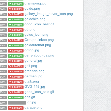
grama-mg.jpg
0275%
0.00036%
guide.png
0274%
0.00006%
gallary_image_hover_icon.png
0273%
0.00029%
galochka.png
0272%
0.00020%
good_icon_best.gif
0269%
0.00019%
g6.png
0265%
0.00028%
gplus_icon.png
0261%
0.00036%
GroupeLinkeo.png
0258%
0.00010%
geldautomat.png
0256%
0.00021%
gotop.jpg
0253%
0.00025%
geny-about-us.png
0250%
0.00003%
general.jpg
0249%
0.00015%
golf.png
0246%
0.00008%
greenrih.png
0244%
0.00061%
german.jpg
0241%
0.00058%
gtalk.png
0239%
0.00012%
GVG-445.jpg
0236%
0.00069%
good_icon_sale.gif
0234%
0.00026%
gris.gif
0231%
0.00018%
gr.jpg
0230%
garage.png
0228%
0.00002%