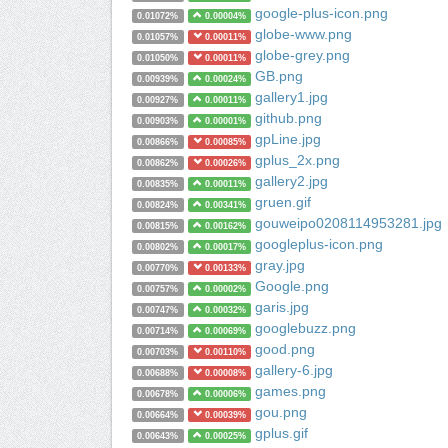
google-plus-icon.png
0.01072%
0.00004%
globe-www.png
0.01057%
0.00011%
globe-grey.png
0.01050%
0.00011%
GB.png
0.00939%
0.00024%
gallery1.jpg
0.00927%
0.00011%
github.png
0.00903%
0.00001%
gpLine.jpg
0.00866%
0.00085%
gplus_2x.png
0.00862%
0.00026%
gallery2.jpg
0.00835%
0.00011%
gruen.gif
0.00824%
0.00341%
gouweipo0208114953281.jpg
0.00815%
0.00162%
googleplus-icon.png
0.00802%
0.00017%
gray.jpg
0.00770%
0.00133%
Google.png
0.00757%
0.00002%
garis.jpg
0.00747%
0.00032%
googlebuzz.png
0.00714%
0.00069%
good.png
0.00703%
0.00110%
gallery-6.jpg
0.00688%
0.00008%
games.png
0.00678%
0.00006%
gou.png
0.00664%
0.00039%
gplus.gif
0.00643%
0.00025%