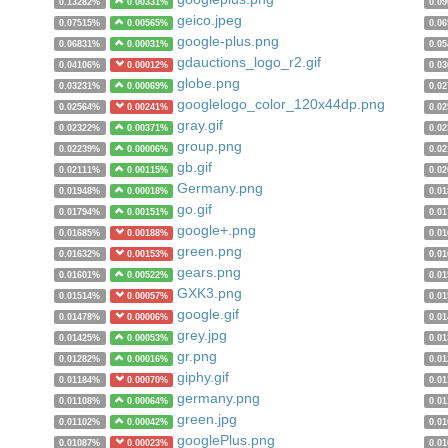
0.13282%
0.00331%
0.0
geico.jpeg
0.07515%
0.00565%
0.0
google-plus.png
0.06831%
0.00031%
0.0
gdauctions_logo_r2.gif
0.04106%
0.00012%
0.0
globe.png
0.03231%
0.00069%
0.0
googlelogo_color_120x44dp.png
0.02564%
0.00241%
0.0
gray.gif
0.02322%
0.00371%
0.0
group.png
0.02239%
0.00006%
0.0
gb.gif
0.02111%
0.00115%
0.0
Germany.png
0.01948%
0.00018%
0.0
go.gif
0.01794%
0.00151%
0.0
google+.png
0.01685%
0.00188%
0.0
green.png
0.01632%
0.00153%
0.0
gears.png
0.01601%
0.00522%
0.0
GXK3.png
0.01514%
0.00057%
0.0
google.gif
0.01478%
0.00006%
0.0
grey.jpg
0.01425%
0.00053%
0.0
gr.png
0.01282%
0.00016%
0.0
giphy.gif
0.01184%
0.00070%
0.0
germany.png
0.01108%
0.00064%
0.0
green.jpg
0.01102%
0.00042%
0.0
googlePlus.png
0.01087%
0.00023%
0.0