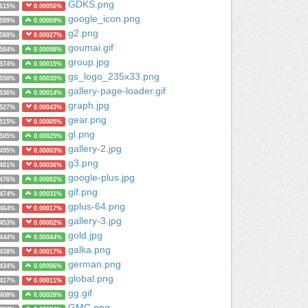
GDKS.png
0615%
0.00056%
google_icon.png
0599%
0.00009%
g2.png
0588%
0.00027%
goumai.gif
0584%
0.00098%
group.jpg
0574%
0.00015%
gs_logo_235x33.png
0558%
0.00035%
gallery-page-loader.gif
0536%
0.00014%
graph.jpg
0527%
0.00043%
gear.png
0515%
0.00005%
gl.png
0505%
0.00025%
gallery-2.jpg
0495%
0.00003%
g3.png
0481%
0.00036%
google-plus.jpg
0476%
0.00002%
gif.png
0474%
0.00031%
gplus-64.png
0464%
0.00017%
gallery-3.jpg
0453%
0.00002%
gold.jpg
0444%
0.00044%
galka.png
0438%
0.00017%
german.png
0434%
0.00006%
global.png
0417%
0.00011%
gg.gif
0408%
0.00028%
GMC.png