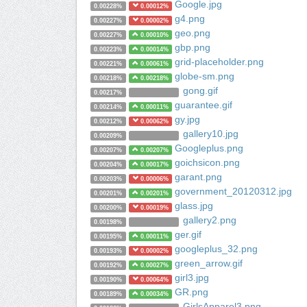
Google.jpg
0.00228%
0.00012%
g4.png
0.00227%
0.00002%
geo.png
0.00227%
0.00010%
gbp.png
0.00223%
0.00014%
grid-placeholder.png
0.00221%
0.00061%
globe-sm.png
0.00218%
0.00218%
gong.gif
0.00217%
guarantee.gif
0.00214%
0.00011%
gy.jpg
0.00212%
0.00062%
gallery10.jpg
0.00209%
Googleplus.png
0.00207%
0.00207%
goichsicon.png
0.00204%
0.00017%
garant.png
0.00203%
0.00006%
government_20120312.jpg
0.00201%
0.00201%
glass.jpg
0.00200%
0.00019%
gallery2.png
0.00198%
ger.gif
0.00195%
0.00011%
googleplus_32.png
0.00193%
0.00002%
green_arrow.gif
0.00192%
0.00027%
girl3.jpg
0.00190%
0.00064%
GR.png
0.00189%
0.00034%
GirlsApparel3.png