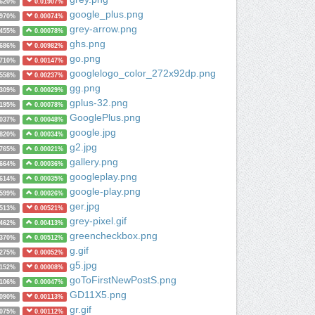
9620%
0.01907%
google_plus.png
6970%
0.00074%
grey-arrow.png
5455%
0.00078%
ghs.png
3686%
0.00982%
go.png
2710%
0.00147%
googlelogo_color_272x92dp.png
2558%
0.00237%
gg.png
2309%
0.00029%
gplus-32.png
2195%
0.00078%
GooglePlus.png
2037%
0.00048%
google.jpg
1820%
0.00034%
g2.jpg
1765%
0.00021%
gallery.png
1664%
0.00036%
googleplay.png
1614%
0.00035%
google-play.png
1599%
0.00026%
ger.jpg
1513%
0.00521%
grey-pixel.gif
1462%
0.00413%
greencheckbox.png
1370%
0.00512%
g.gif
1275%
0.00052%
g5.jpg
1152%
0.00008%
goToFirstNewPostS.png
1106%
0.00047%
GD11X5.png
1090%
0.00113%
gr.gif
1075%
0.00112%