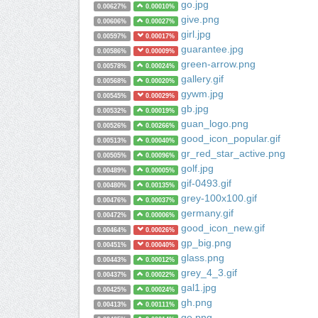
go.jpg
0.00627%
0.00010%
give.png
0.00606%
0.00027%
girl.jpg
0.00597%
0.00017%
guarantee.jpg
0.00586%
0.00009%
green-arrow.png
0.00578%
0.00024%
gallery.gif
0.00568%
0.00020%
gywm.jpg
0.00545%
0.00029%
gb.jpg
0.00532%
0.00019%
guan_logo.png
0.00526%
0.00266%
good_icon_popular.gif
0.00513%
0.00040%
gr_red_star_active.png
0.00505%
0.00096%
golf.jpg
0.00489%
0.00005%
gif-0493.gif
0.00480%
0.00135%
grey-100x100.gif
0.00476%
0.00037%
germany.gif
0.00472%
0.00006%
good_icon_new.gif
0.00464%
0.00026%
gp_big.png
0.00451%
0.00040%
glass.png
0.00443%
0.00012%
grey_4_3.gif
0.00437%
0.00022%
gal1.jpg
0.00425%
0.00024%
gh.png
0.00413%
0.00111%
ge.png