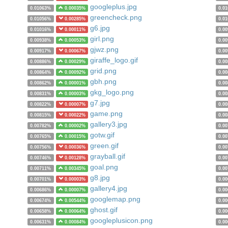
googleplus.jpg
0.01063%
0.00035%
0.0
greencheck.png
0.01056%
0.00285%
0.0
g6.jpg
0.01016%
0.00011%
0.0
girl.png
0.00938%
0.00053%
0.0
gjwz.png
0.00917%
0.00067%
0.0
giraffe_logo.gif
0.00886%
0.00029%
0.0
grid.png
0.00864%
0.00092%
0.0
gbh.png
0.00862%
0.00001%
0.0
gkg_logo.png
0.00831%
0.00003%
0.0
g7.jpg
0.00822%
0.00007%
0.0
game.png
0.00815%
0.00022%
0.0
gallery3.jpg
0.00782%
0.00002%
0.0
gotw.gif
0.00765%
0.00015%
0.0
green.gif
0.00756%
0.00036%
0.0
grayball.gif
0.00746%
0.00128%
0.0
goal.png
0.00711%
0.00345%
0.0
g8.jpg
0.00701%
0.00003%
0.0
gallery4.jpg
0.00686%
0.00007%
0.0
googlemap.png
0.00674%
0.00544%
0.0
ghost.gif
0.00658%
0.00064%
0.0
googleplusicon.png
0.00631%
0.00084%
0.0