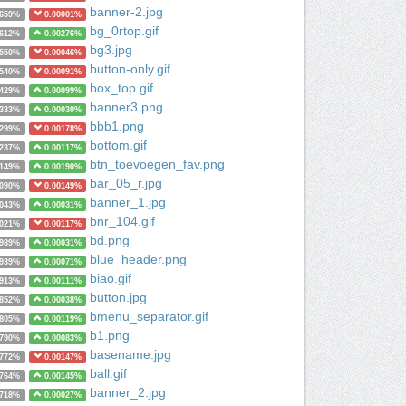
banner-2.jpg
2659%
0.00001%
bg_0rtop.gif
2612%
0.00276%
bg3.jpg
2550%
0.00046%
button-only.gif
2540%
0.00091%
box_top.gif
2429%
0.00099%
banner3.png
2333%
0.00030%
bbb1.png
2299%
0.00178%
bottom.gif
2237%
0.00117%
btn_toevoegen_fav.png
2149%
0.00190%
bar_05_r.jpg
2090%
0.00149%
banner_1.jpg
2043%
0.00031%
bnr_104.gif
2021%
0.00117%
bd.png
1989%
0.00031%
blue_header.png
1939%
0.00071%
biao.gif
1913%
0.00111%
button.jpg
1852%
0.00038%
bmenu_separator.gif
1805%
0.00119%
b1.png
1790%
0.00083%
basename.jpg
1772%
0.00147%
ball.gif
1764%
0.00145%
banner_2.jpg
1718%
0.00027%