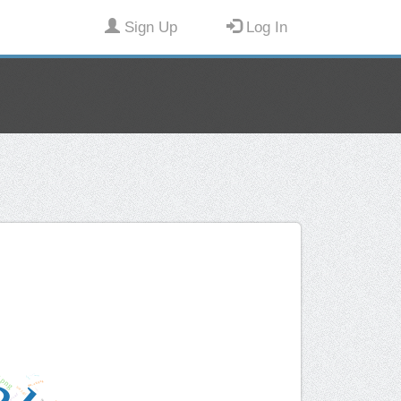
Sign Up
Log In
.png
blog1.png
brand6.jpg
banner0.jpg
btn_off.png
busy.gif
biao2.jpg
box.gif
g