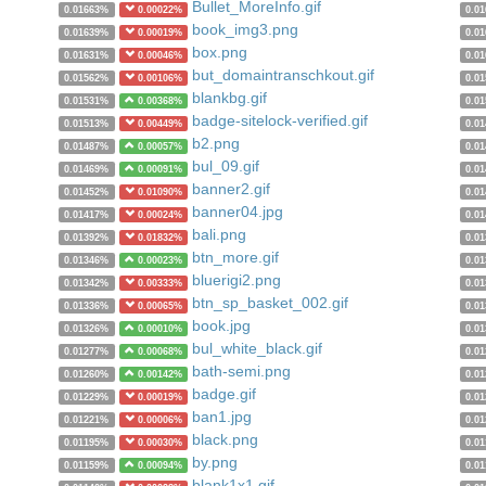
Bullet_MoreInfo.gif
0.01663%
0.00022%
0.0
book_img3.png
0.01639%
0.00019%
0.0
box.png
0.01631%
0.00046%
0.0
but_domaintranschkout.gif
0.01562%
0.00106%
0.0
blankbg.gif
0.01531%
0.00368%
0.0
badge-sitelock-verified.gif
0.01513%
0.00449%
0.0
b2.png
0.01487%
0.00057%
0.0
bul_09.gif
0.01469%
0.00091%
0.0
banner2.gif
0.01452%
0.01090%
0.0
banner04.jpg
0.01417%
0.00024%
0.0
bali.png
0.01392%
0.01832%
0.0
btn_more.gif
0.01346%
0.00023%
0.0
bluerigi2.png
0.01342%
0.00333%
0.0
btn_sp_basket_002.gif
0.01336%
0.00065%
0.0
book.jpg
0.01326%
0.00010%
0.0
bul_white_black.gif
0.01277%
0.00068%
0.0
bath-semi.png
0.01260%
0.00142%
0.0
badge.gif
0.01229%
0.00019%
0.0
ban1.jpg
0.01221%
0.00006%
0.0
black.png
0.01195%
0.00030%
0.0
by.png
0.01159%
0.00094%
0.0
blank1x1.gif