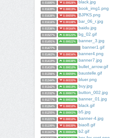
black.jpg
0.01680%
0.00028%
book_img1.png
0.01639%
0.00019%
BJPKS.png
0.01638%
0.00059%
bar_06_r.jpg
0.01616%
0.00108%
baidu.jpg
0.01536%
0.00164%
bg_02.gif
0.01527%
0.00123%
banner_3.jpg
0.01491%
0.00022%
banner1.gif
0.01477%
banner4.png
0.01463%
0.00034%
banner7.jpg
0.01419%
0.00038%
bullet_arrow.gif
0.01410%
0.00010%
baustelle.gif
0.01356%
0.00059%
bluer.png
0.01344%
0.00333%
buy.jpg
0.01342%
0.00019%
button_002.jpg
0.01332%
0.00007%
banner_01.jpg
0.01277%
0.00034%
black.gif
0.01264%
0.00010%
b5.jpg
0.01255%
0.00003%
banner-4.jpg
0.01221%
0.00010%
biao8.gif
0.01199%
0.00039%
b2.gif
0.01167%
0.00004%
bnr-for-rent.png