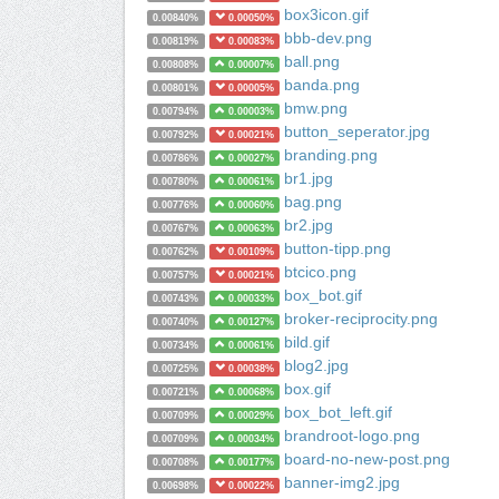
box3icon.gif
0.00840%
0.00050%
bbb-dev.png
0.00819%
0.00083%
ball.png
0.00808%
0.00007%
banda.png
0.00801%
0.00005%
bmw.png
0.00794%
0.00003%
button_seperator.jpg
0.00792%
0.00021%
branding.png
0.00786%
0.00027%
br1.jpg
0.00780%
0.00061%
bag.png
0.00776%
0.00060%
br2.jpg
0.00767%
0.00063%
button-tipp.png
0.00762%
0.00109%
btcico.png
0.00757%
0.00021%
box_bot.gif
0.00743%
0.00033%
broker-reciprocity.png
0.00740%
0.00127%
bild.gif
0.00734%
0.00061%
blog2.jpg
0.00725%
0.00038%
box.gif
0.00721%
0.00068%
box_bot_left.gif
0.00709%
0.00029%
brandroot-logo.png
0.00709%
0.00034%
board-no-new-post.png
0.00708%
0.00177%
banner-img2.jpg
0.00698%
0.00022%