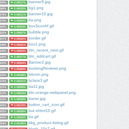
banner9.jpg
0690%
0.00017%
bg1.png
0680%
0.00029%
banner10.jpg
0678%
0.00011%
ba.png
0674%
0.00004%
box3iconhf.gif
0666%
0.00004%
bubble.png
0662%
0.00007%
border.gif
0657%
0.00026%
box1.png
0648%
0.00001%
btn_recent_next.gif
0645%
0.00003%
btn_addcart.gif
0640%
0.00077%
Banner2.jpg
0632%
0.00004%
bookingReviews.png
0628%
0.00484%
bitcoin.png
0625%
0.00048%
bclass3.gif
0619%
0.00031%
ba11.jpg
0615%
0.00009%
btn-orange-webpanel.png
0613%
0.00024%
baner.jpg
0612%
0.00008%
button_cart_icon.gif
0605%
0.00210%
but-xhtml10.gif
0602%
0.00008%
ba.gif
0600%
0.00003%
bkg_product-listing.gif
0594%
0.00196%
blank_10x7.gif