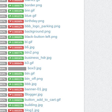
1139%
0.00044%
border.png
1133%
0.00007%
bnr.gif
1126%
0.00010%
blue.gif
1105%
0.00121%
birthday.png
1097%
0.00268%
bbb_logo_parking.png
1075%
0.00012%
background.png
1062%
0.00036%
black-button-left.png
1049%
0.00020%
bl.gif
1040%
0.00016%
b6.jpg
1004%
0.00008%
btn2.png
0995%
0.00077%
business_hdr.jpg
0978%
0.00016%
b3.gif
0955%
0.00004%
box3.jpg
0939%
btn.gif
0918%
0.00045%
btn_off.png
0897%
0.00011%
bbb.jpg
0881%
0.00023%
banner-01.jpg
0869%
0.00013%
Blogger.jpg
0863%
0.00006%
button_add_to_cart.gif
0852%
0.00065%
building.jpg
0845%
0.00021%
blog1.jpg
0840%
0.00035%