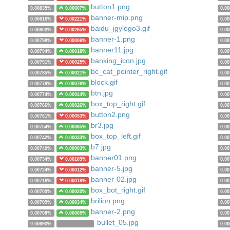
button1.png
0.00835%
0.00007%
0.0
banner-mip.png
0.00816%
0.00221%
0.0
baidu_jgylogo3.gif
0.00803%
0.00265%
0.0
banner-1.png
0.00798%
0.00006%
0.0
banner11.jpg
0.00794%
0.00018%
0.0
banking_icon.jpg
0.00791%
0.00025%
0.0
bc_cat_pointer_right.gif
0.00785%
0.00021%
0.0
block.gif
0.00779%
0.00076%
0.0
btn.jpg
0.00774%
0.00044%
0.0
box_top_right.gif
0.00766%
0.00026%
0.0
button2.png
0.00761%
0.00053%
0.0
br3.jpg
0.00754%
0.00065%
0.0
box_top_left.gif
0.00742%
0.00033%
0.0
b7.jpg
0.00740%
0.00003%
0.0
banner01.png
0.00734%
0.00189%
0.0
banner-5.jpg
0.00724%
0.00012%
0.0
banner-02.jpg
0.00718%
0.00018%
0.0
box_bot_right.gif
0.00709%
0.00029%
0.0
brilion.png
0.00709%
0.00034%
0.0
banner-2.png
0.00708%
0.00005%
0.0
bullet_05.jpg
0.00693%
0.0