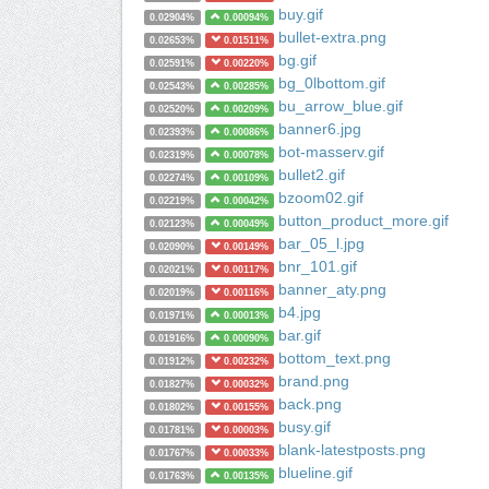
buy.gif
0.02904%
0.00094%
bullet-extra.png
0.02653%
0.01511%
bg.gif
0.02591%
0.00220%
bg_0lbottom.gif
0.02543%
0.00285%
bu_arrow_blue.gif
0.02520%
0.00209%
banner6.jpg
0.02393%
0.00086%
bot-masserv.gif
0.02319%
0.00078%
bullet2.gif
0.02274%
0.00109%
bzoom02.gif
0.02219%
0.00042%
button_product_more.gif
0.02123%
0.00049%
bar_05_l.jpg
0.02090%
0.00149%
bnr_101.gif
0.02021%
0.00117%
banner_aty.png
0.02019%
0.00116%
b4.jpg
0.01971%
0.00013%
bar.gif
0.01916%
0.00090%
bottom_text.png
0.01912%
0.00232%
brand.png
0.01827%
0.00032%
back.png
0.01802%
0.00155%
busy.gif
0.01781%
0.00003%
blank-latestposts.png
0.01767%
0.00033%
blueline.gif
0.01763%
0.00135%