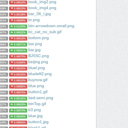
book_img2.png
1641%
0.00019%
book_img4.png
1638%
0.00019%
bar_06_l.jpg
1616%
0.00108%
br.png
1551%
0.00099%
btn-arrowdown-small.png
1529%
0.01259%
bc_cat_no_sub.gif
1497%
0.00032%
bottom.png
1481%
0.00018%
bar.png
1468%
0.00071%
bar.jpg
1448%
0.00041%
BJSSC.png
1410%
0.00079%
beijing.png
1392%
0.01840%
bluel.png
1346%
0.00333%
blueleft2.png
1342%
0.00333%
buynow.gif
1333%
0.00010%
blue.png
1309%
0.00085%
button1.gif
1266%
0.00076%
bed-semi.png
1260%
0.00142%
btnTop.gif
1227%
0.00029%
b3.png
1217%
0.00070%
blue.jpg
1176%
0.00040%
button1.jpg
1149%
0.00003%
blank1.gif