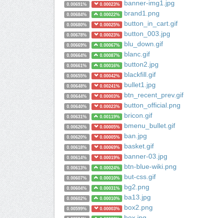
banner-img1.jpg
0.00691%
0.00023%
brand1.png
0.00684%
0.00022%
button_in_cart.gif
0.00680%
0.00025%
button_003.jpg
0.00678%
0.00023%
blu_down.gif
0.00669%
0.00067%
blanc.gif
0.00664%
0.00087%
button2.jpg
0.00661%
0.00016%
blackfill.gif
0.00655%
0.00042%
bullet1.jpg
0.00648%
0.00241%
btn_recent_prev.gif
0.00644%
0.00003%
button_official.png
0.00640%
0.00023%
bricon.gif
0.00631%
0.00119%
bmenu_bullet.gif
0.00626%
0.00005%
ban.jpg
0.00620%
0.00005%
basket.gif
0.00618%
0.00069%
banner-03.jpg
0.00614%
0.00019%
btn-blue-wiki.png
0.00613%
0.00024%
but-css.gif
0.00607%
0.00010%
bg2.png
0.00604%
0.00031%
ba13.jpg
0.00602%
0.00010%
box2.png
0.00599%
0.00003%
box.jpg