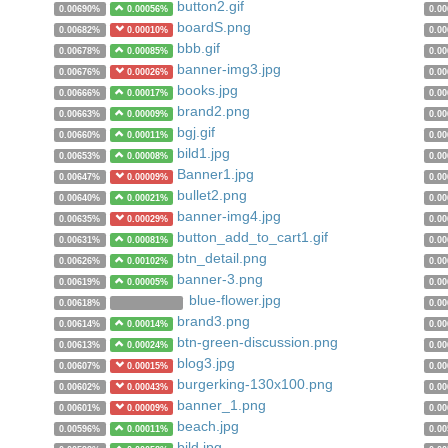
button2.gif
0.00690%
0.00056%
0.0
boardS.png
0.00682%
0.00010%
0.0
bbb.gif
0.00678%
0.00085%
0.0
banner-img3.jpg
0.00676%
0.00026%
0.0
books.jpg
0.00666%
0.00017%
0.0
brand2.png
0.00663%
0.00009%
0.0
bgj.gif
0.00660%
0.00011%
0.0
bild1.jpg
0.00653%
0.00008%
0.0
Banner1.jpg
0.00647%
0.00009%
0.0
bullet2.png
0.00640%
0.00021%
0.0
banner-img4.jpg
0.00635%
0.00029%
0.0
button_add_to_cart1.gif
0.00631%
0.00081%
0.0
btn_detail.png
0.00626%
0.00102%
0.0
banner-3.png
0.00619%
0.00005%
0.0
blue-flower.jpg
0.00618%
0.0
brand3.png
0.00614%
0.00014%
0.0
btn-green-discussion.png
0.00613%
0.00024%
0.0
blog3.jpg
0.00607%
0.00015%
0.0
burgerking-130x100.png
0.00602%
0.00043%
0.0
banner_1.png
0.00601%
0.00009%
0.0
beach.jpg
0.00596%
0.00011%
0.0
bild.jpg