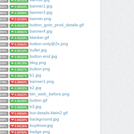
8432%
0.00701%
banner1.jpg
9462%
0.00024%
banner3.jpg
2983%
0.00005%
banner.png
0614%
0.00195%
button_goto_prod_details.gif
8230%
0.00162%
banner4.jpg
7391%
0.00061%
blanker.gif
7134%
0.00233%
button-only@2x.png
6630%
0.00264%
bullet.jpg
6276%
0.00114%
button-end.jpg
5872%
0.00121%
blog.png
5030%
0.00176%
button.png
4816%
0.00027%
b1.jpg
4165%
0.00027%
banner1.png
3778%
0.00003%
b2.jpg
3570%
0.00032%
btn_wish_before.png
3419%
0.00223%
button.gif
3221%
0.00195%
b3.jpg
3109%
0.00054%
but-details-klein2.gif
3091%
0.00834%
background.jpg
3008%
0.00220%
buyitnow.jpg
2982%
0.00116%
badge.png
2925%
0.00784%