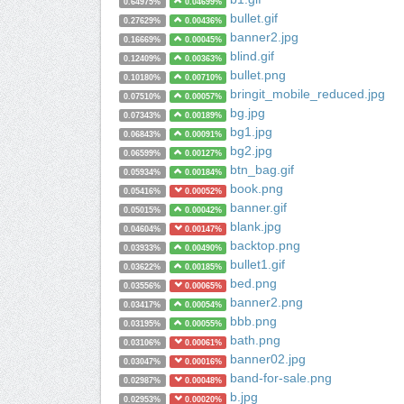
0.64975%
0.04699%
bullet.gif
0.27629%
0.00436%
banner2.jpg
0.16669%
0.00045%
blind.gif
0.12409%
0.00363%
bullet.png
0.10180%
0.00710%
bringit_mobile_reduced.jpg
0.07510%
0.00057%
bg.jpg
0.07343%
0.00189%
bg1.jpg
0.06843%
0.00091%
bg2.jpg
0.06599%
0.00127%
btn_bag.gif
0.05934%
0.00184%
book.png
0.05416%
0.00052%
banner.gif
0.05015%
0.00042%
blank.jpg
0.04604%
0.00147%
backtop.png
0.03933%
0.00490%
bullet1.gif
0.03622%
0.00185%
bed.png
0.03556%
0.00065%
banner2.png
0.03417%
0.00054%
bbb.png
0.03195%
0.00055%
bath.png
0.03106%
0.00061%
banner02.jpg
0.03047%
0.00016%
band-for-sale.png
0.02987%
0.00048%
b.jpg
0.02953%
0.00020%