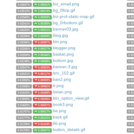
biz_email.png
0.02697%
0.00041%
0.0
bg_0ltop.gif
0.02613%
0.00274%
0.0
biz-prof-static-map.gif
0.02560%
0.00069%
0.0
bg_0rbottom.gif
0.02541%
0.00285%
0.0
banner03.jpg
0.02433%
0.00031%
0.0
blog.jpg
0.02356%
0.00009%
0.0
btn.png
0.02306%
0.00097%
0.0
blogger.png
0.02266%
0.00017%
0.0
basket.png
0.02204%
0.00046%
0.0
bottom.jpg
0.02108%
0.00008%
0.0
banner-3.jpg
0.02047%
0.00003%
0.0
bnr_102.gif
0.02021%
0.00117%
0.0
ban2.png
0.01992%
0.00059%
0.0
b.png
0.01968%
0.00082%
0.0
beian.png
0.01915%
0.00088%
0.0
btn_option_view.gif
0.01859%
0.00056%
0.0
book3.png
0.01825%
0.00057%
0.0
be.png
0.01797%
0.00017%
0.0
back.gif
0.01777%
0.00215%
0.0
bb.png
0.01766%
0.01244%
0.0
button_details.gif
0.01750%
0.00027%
0.0