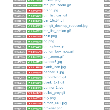
0.49296%
0.01787%
0.2
btn_prd_zoom.gif
0.27193%
0.00245%
0.1
brand.jpg
0.15013%
0.00174%
0.1
btn_list_cart.gif
0.11444%
0.00151%
0.1
bin_15x54.gif
0.08407%
0.00070%
0.0
bringit_desktop_reduced.jpg
0.07510%
0.00057%
0.0
btn_list_option.gif
0.07292%
0.00030%
0.0
bbin.png
0.06702%
0.00744%
0.0
bg.png
0.06367%
0.00031%
0.0
btn_option.gif
0.05907%
0.00189%
0.0
button_buy_now.gif
0.05294%
0.00127%
0.0
btn_zoom.gif
0.04819%
0.00161%
0.0
banner5.jpg
0.04325%
0.00077%
0.0
blank_icon.jpg
0.03919%
0.01416%
0.0
banner01.jpg
0.03611%
0.00025%
0.0
button1-bm.gif
0.03425%
0.00070%
0.0
blank_1x1.gif
0.03321%
0.00156%
0.0
banner-1.jpg
0.03153%
0.00029%
0.0
bullet_grey.gif
0.03095%
0.00114%
0.0
buy.png
0.03025%
0.00055%
0.0
button_001.jpg
0.02986%
0.00151%
0.0
browser.png
0.02944%
0.00021%
0.0