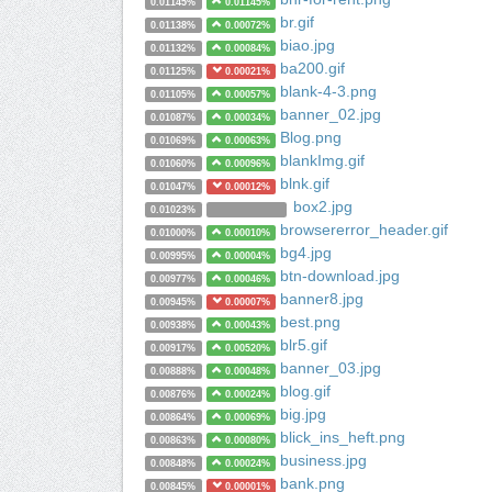
0.01145%
0.01145%
br.gif
0.01138%
0.00072%
biao.jpg
0.01132%
0.00084%
ba200.gif
0.01125%
0.00021%
blank-4-3.png
0.01105%
0.00057%
banner_02.jpg
0.01087%
0.00034%
Blog.png
0.01069%
0.00063%
blankImg.gif
0.01060%
0.00096%
blnk.gif
0.01047%
0.00012%
box2.jpg
0.01023%
browsererror_header.gif
0.01000%
0.00010%
bg4.jpg
0.00995%
0.00004%
btn-download.jpg
0.00977%
0.00046%
banner8.jpg
0.00945%
0.00007%
best.png
0.00938%
0.00043%
blr5.gif
0.00917%
0.00520%
banner_03.jpg
0.00888%
0.00048%
blog.gif
0.00876%
0.00024%
big.jpg
0.00864%
0.00069%
blick_ins_heft.png
0.00863%
0.00080%
business.jpg
0.00848%
0.00024%
bank.png
0.00845%
0.00001%