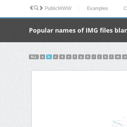
PublicWWW
Examples
C
Popular names of IMG files blank
ALL
a
b
c
d
e
f
g
h
i
j
k
l
m
n
bot.png
btn_a
blink.gif
blank_star.png
border.jpg
bg-4c.png
button-only.gif
ba18.jpg
block.gif
bbb1.png
bnr
bg-1.jpeg
bluebar.png