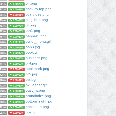
b4.png
0821%
0.00072%
back-to-top.png
0813%
0.00096%
btn_close.png
0801%
0.00011%
blog-icon.png
0796%
0.00006%
bt.png
0793%
0.00078%
btn1.png
0789%
0.00025%
banner5.png
0784%
0.00022%
bullet_menu.gif
0778%
0.00108%
ban3.jpg
0772%
0.00017%
book.gif
0763%
0.00037%
business.png
0759%
0.00025%
br4.jpg
0747%
0.00063%
bookmark.png
0740%
0.00005%
br5.jpg
0735%
0.00063%
bb.jpg
0726%
0.00001%
bx_loader.gif
0722%
0.00042%
busy_w.png
0713%
0.00031%
brandimize.png
0709%
0.00034%
bottom_right.jpg
0708%
0.00029%
backtotop.png
0703%
0.00003%
bos.gif
0693%
0.00012%