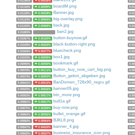
0.01140%
0.00028%
0.0
boardM.png
0.01134%
0.00099%
0.0
Banner.jpg
0.01126%
0.00028%
0.0
big-overlay.png
0.01124%
0.00060%
0.0
back.jpg
0.01103%
0.00068%
0.0
ban2.jpg
0.01083%
0.0
button-buynow.gif
0.01067%
0.00165%
0.0
black-button-right.png
0.01049%
0.00020%
0.0
bluecheck.png
0.01044%
0.00377%
0.0
box1.jpg
0.01015%
0.00009%
0.0
bookmark.gif
0.00996%
0.00050%
0.0
button_buy_now_cart_big.png
0.00978%
0.00111%
0.0
Button_gebot_abgeben.jpg
0.00974%
0.00093%
0.0
BanDomen_728x90_regru.gif
0.00941%
0.00015%
0.0
banner05.jpg
0.00925%
0.00026%
0.0
btn_more.png
0.00903%
0.00017%
0.0
bull1a.gif
0.00881%
0.00017%
0.0
buy-now.png
0.00870%
0.00289%
0.0
bullet_orange.gif
0.00864%
0.00092%
0.0
BJKL8.png
0.00860%
0.00064%
0.0
banner_4.jpg
0.00847%
0.00020%
0.0
business_insurance_icon.png
0.00842%
0.00027%
0.0