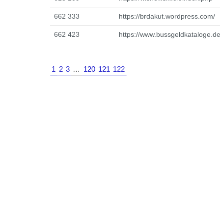
662 333
https://brdakut.wordpress.com/
662 423
https://www.bussgeldkataloge.de
1
2
3
…
120
121
122