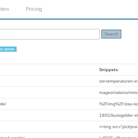
ters
Pricing
Search
y syntax
Snippets
sst-temperaturen-in
mages/nations/mino
.de/
%2Fimg%2Fstau-ka
19/01/bussgelder-in
><img src="pict/pce