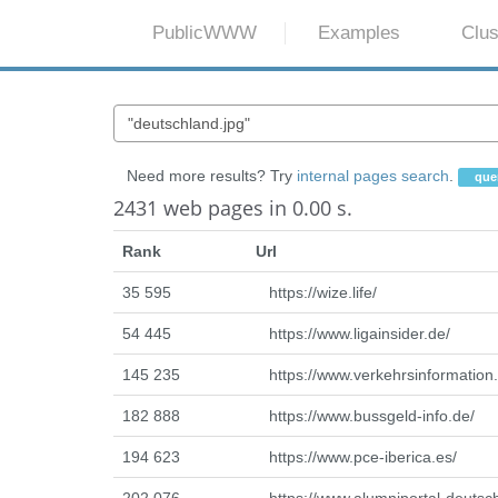
PublicWWW
Examples
Clus
Need more results? Try
internal pages search
.
quer
2431 web pages in 0.00 s.
Rank
Url
35 595
https://wize.life/
54 445
https://www.ligainsider.de/
145 235
https://www.verkehrsinformation
182 888
https://www.bussgeld-info.de/
194 623
https://www.pce-iberica.es/