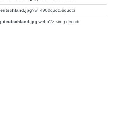
eutschland.jpg
?w=490&quot;,&quot;i
g-
deutschland.jpg
.webp"/> <img decodi