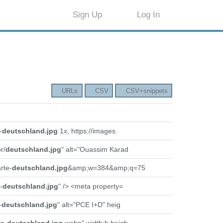
Sign Up
Log In
URLs
CSV
CSV+snippets
-
deutschland.jpg
1x, https://images.
r/
deutschland.jpg
" alt="Ouassim Karad
rte-
deutschland.jpg
&amp;w=384&amp;q=75
-
deutschland.jpg
" /> <meta property=
-
deutschland.jpg
" alt="PCE I+D" heig