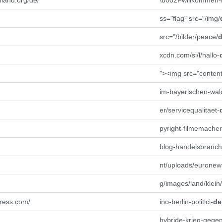
hland.org/de/
\u002Fwillkommen-i
ss="flag" src="/img/
src="/bilder/peace/
d
xcdn.com/si/l/hallo-
"><img src="content
im-bayerischen-wal
er/servicequalitaet-
pyright-filmemacher
blog-handelsbranch
nt/uploads/euronew
g/images/land/klein/
press.com/
ino-berlin-politici-
de
hybride-krieg-gege