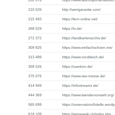
202 076
https://www.alumniportal-deutsc
210 526
http://wertgarantie.com/
215 493
https://lern-online.net/
268 529
https://tv.de/
272 372
https://landkartenarchiv.de/
309 825
https://www.einfachschoen.me/
313 489
https://www.norddeich.de/
358 526
https://usedom.de/
375 076
https://www.iaw-messe.de/
414 949
https://infostreams.de/
444 369
https://www.laendervorwahl.org/
565 699
https://osservatorio5stelle.word
618 109
https://wisnewski.ch/index.php