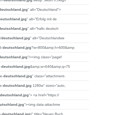
n-
deutschland.jpg
.webp",width:h,heigh
deutschland.jpg
" alt="Deutschland">
eutschland.jpg
" alt="Erfolg mit de
deutschland.jpg
" alt="hallo deutsch
/
deutschland.jpg
" alt="Deutschlandwe
d-
deutschland.jpg
?w=800&amp;h=600&amp
deutschland.jpg
"/><img class="pagef
-
deutschland.jpg
&amp;w=640&amp;q=75
e-
deutschland.jpg
" class="attachment-
s-
deutschland.jpg
1280w" sizes="auto,
deutschland.jpg
"> <a href="https://
utschland.jpg
"><img data-attachme
n-
deutschland.jpg
)" title="Neues Buch