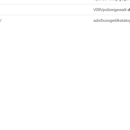
\/08\/polizeigewalt-
d
/
ads/bussgeldkatalo